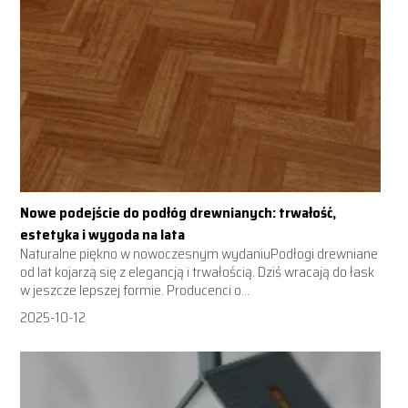
Nowe podejście do podłóg drewnianych: trwałość,
estetyka i wygoda na lata
Naturalne piękno w nowoczesnym wydaniuPodłogi drewniane
od lat kojarzą się z elegancją i trwałością. Dziś wracają do łask
w jeszcze lepszej formie. Producenci o...
2025-10-12