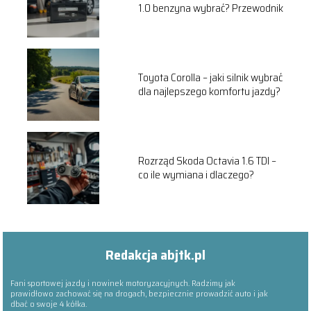
1.0 benzyna wybrać? Przewodnik
Toyota Corolla – jaki silnik wybrać
dla najlepszego komfortu jazdy?
Rozrząd Skoda Octavia 1.6 TDI –
co ile wymiana i dlaczego?
Redakcja abjtk.pl
Fani sportowej jazdy i nowinek motoryzacyjnych. Radzimy jak
prawidłowo zachować się na drogach, bezpiecznie prowadzić auto i jak
dbać o swoje 4 kółka.