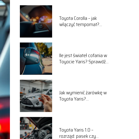
Toyota Corolla – jak
włączyć tempomat?
Praktyczny poradnik
Ile jest świateł cofania w
Toyocie Yaris? Sprawdź
szczegóły!
Jak wymienić żarówkę w
Toyota Yaris?
Praktyczny przewodnik
Toyota Yaris 1.0 –
rozrząd: pasek czy