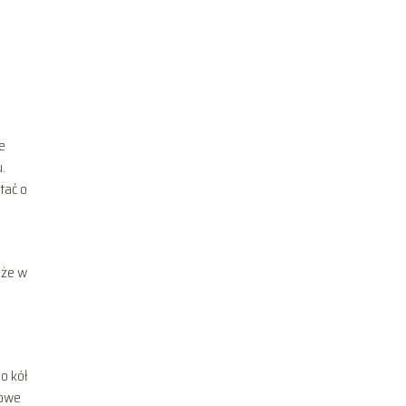
e
.
tać o
 że w
o kół
towe