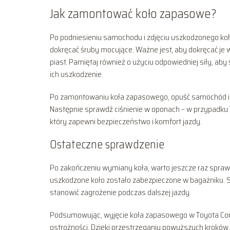
Jak zamontować koło zapasowe?
Po podniesieniu samochodu i zdjęciu uszkodzonego koła
dokręcać śruby mocujące. Ważne jest, aby dokręcać je 
piast. Pamiętaj również o użyciu odpowiedniej siły, a
ich uszkodzenie.
Po zamontowaniu koła zapasowego, opuść samochód i up
Następnie sprawdź ciśnienie w oponach – w przypadku T
który zapewni bezpieczeństwo i komfort jazdy.
Ostateczne sprawdzenie
Po zakończeniu wymiany koła, warto jeszcze raz sprawd
uszkodzone koło zostało zabezpieczone w bagażniku. S
stanowić zagrożenie podczas dalszej jazdy.
Podsumowując, wyjęcie koła zapasowego w Toyota Coro
ostrożności. Dzięki przestrzeganiu powyższych kroków, 