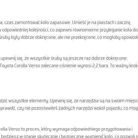
, czas zamontować koło zapasowe. Umieść je na piastach i zacznij
w odpowiedniej kolejności, co zapewni równomierne przyleganie koła do
by śruby były dobrze dokręcone, ale nie przekręcone, co mogłoby spowo
ewnij się, że wszystkie śruby są jeszcze raz dobrze dokręcone.
oyota Corolla Verso zalecane ciśnienie wynosi 2,2 bara. To ważny krok
zić wszystkie elementy. Upewnij się, że narzędzia są na swoim miejsc
prawdź, czy nie pozostawiłeś żadnych narzędzi wokół pojazdu, co mo
lla Verso to proces, który wymaga odpowiedniego przygotowania i
będziesz w stanie skutecznie i bezpiecznie wymienić koło, co pozwoli 