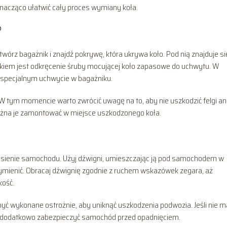
znacząco ułatwić cały proces wymiany koła.
?
wórz bagażnik i znajdź pokrywę, która ukrywa koło. Pod nią znajduje si
kiem jest odkręcenie śruby mocującej koło zapasowe do uchwytu. W
w specjalnym uchwycie w bagażniku.
. W tym momencie warto zwrócić uwagę na to, aby nie uszkodzić felgi an
można je zamontować w miejsce uszkodzonego koła.
esienie samochodu. Użyj dźwigni, umieszczając ją pod samochodem w
 wymienić. Obracaj dźwignię zgodnie z ruchem wskazówek zegara, aż
ość.
ć wykonane ostrożnie, aby uniknąć uszkodzenia podwozia. Jeśli nie 
aby dodatkowo zabezpieczyć samochód przed opadnięciem.