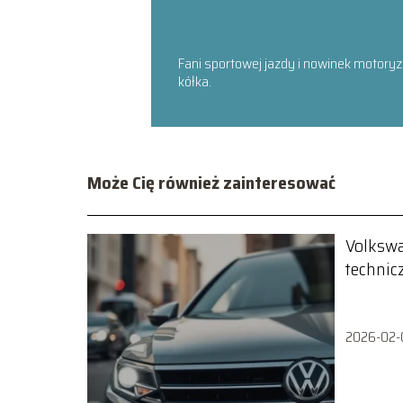
Fani sportowej jazdy i nowinek motoryz
kółka.
Może Cię również zainteresować
Volkswa
technicz
2026-02-