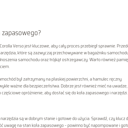
ła zapasowego?
rolla Verso jest kluczowe, aby cały proces przebiegł sprawnie. Przed
narzędzia, które są zazwyczaj przechowywane w bagażniku samochodu
odnoszenia samochodu oraz trójkąt ostrzegawczy. Warto również pamię
ciem.
samochód był zatrzymany na płaskiej powierzchni, a hamulec ręczny
ezwykle ważne dla bezpieczeństwa. Dobrze jest również mieć na uwadze,
częściowe opróżnienie, aby dostać się do koła zapasowego i narzędzi.
narzędzia są w dobrym stanie i gotowe do użycia. Sprawdź, czy klucz d
Zwróć uwagę na stan koła zapasowego – powinno być napompowane i go