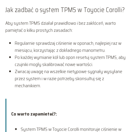
Jak zadbać o system TPMS w Toyocie Corolli?
Aby system TPMS działał prawidłowo i bez zakłóceń, warto
pamiętać o kilku prostych zasadach:
Regularnie sprawdzaj ciśnienie w oponach, najlepiej raz w
miesiącu, korzystając z dokładnego manometru.
Po każdej wymianie kół lub opon resetuj system TPMS, aby
czujniki mogły skalibrować nowe wartości.
Zwracaj uwagę na wszelkie nietypowe sygnały wysyłane
przez system i w razie potrzeby skonsultuj się z
mechanikiem.
Co warto zapamietać?:
System TPMS w Toyocie Corolli monitoruje ciśnienie w