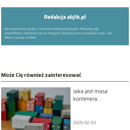
Redakcja abjtk.pl
Fani sportowej jazdy i nowinek motoryzacyjnych. Radzimy jak
prawidłowo zachować się na drogach, bezpiecznie prowadzić auto i jak
dbać o swoje 4 kółka.
Może Cię również zainteresować
Jaka jest masa
kontenera
morskiego? –
przegląd wag różnych
typów
2026-02-03