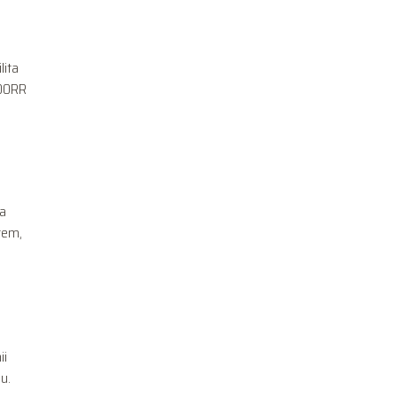
lita
000RR
na
tem,
ii
u.