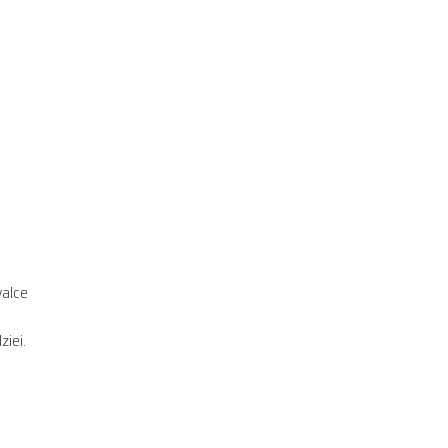
.
walce
ziei.