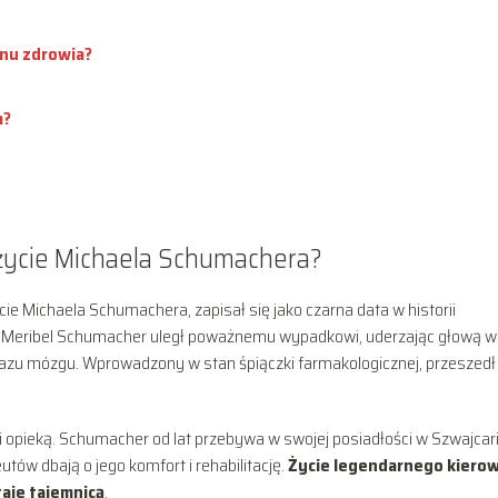
nu zdrowia?
m?
 życie Michaela Schumachera?
cie Michaela Schumachera, zapisał się jako czarna data w historii
m Meribel Schumacher uległ poważnemu wypadkowi, uderzając głową w
zu mózgu. Wprowadzony w stan śpiączki farmakologicznej, przeszedł
 opieką. Schumacher od lat przebywa w swojej posiadłości w Szwajcari
eutów dbają o jego komfort i rehabilitację.
Życie legendarnego kiero
taje tajemnicą
.