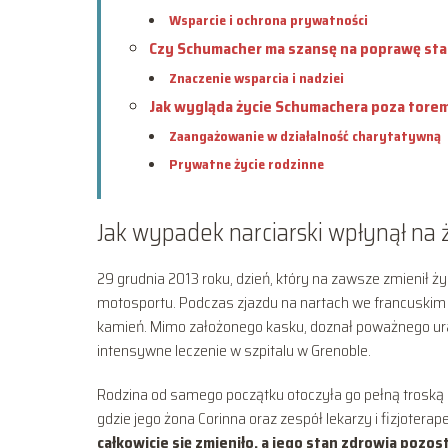
Wsparcie i ochrona prywatności
Czy Schumacher ma szansę na poprawę sta
Znaczenie wsparcia i nadziei
Jak wygląda życie Schumachera poza tore
Zaangażowanie w działalność charytatywną
Prywatne życie rodzinne
Jak wypadek narciarski wpłynął na
29 grudnia 2013 roku, dzień, który na zawsze zmienił ży
motosportu. Podczas zjazdu na nartach we francuski
kamień. Mimo założonego kasku, doznał poważnego ura
intensywne leczenie w szpitalu w Grenoble.
Rodzina od samego początku otoczyła go pełną troską i
gdzie jego żona Corinna oraz zespół lekarzy i fizjoterap
całkowicie się zmieniło, a jego stan zdrowia pozos