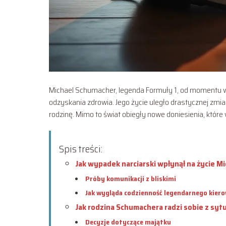
Michael Schumacher, legenda Formuły 1, od momentu wy
odzyskania zdrowia. Jego życie uległo drastycznej zmia
rodzinę. Mimo to świat obiegły nowe doniesienia, które
Spis treści:
Jak wypadek narciarski wpłynął na życie 
Próby komunikacji z bliskimi
Jak wygląda codzienność legendarnego kier
Jak rodzina Schumachera radzi sobie z syt
Decyzje dotyczące majątku