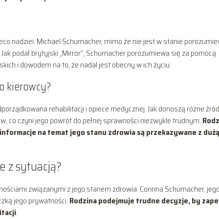
eco nadziei. Michael Schumacher, mimo że nie jest w stanie porozumi
. Jak podał brytyjski „Mirror”, Schumacher porozumiewa się za pomocą
skich i dowodem na to, że nadal jest obecny w ich życiu.
o kierowcy?
orządkowana rehabilitacji i opiece medycznej. Jak donoszą różne źród
w, co czyni jego powrót do pełnej sprawności niezwykle trudnym.
Rodz
 informacje na temat jego stanu zdrowia są przekazywane z duż
e z sytuacją?
nościami związanymi z jego stanem zdrowia. Corinna Schumacher, jeg
iczką jego prywatności.
Rodzina podejmuje trudne decyzje, by zap
tacji
.