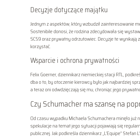
Decyzje dotyczące majątku
Jednym z aspektów, który wzbudził zainteresowanie me
Sostenibile donosi, że rodzina zdecydowała się wystaw
SC59 oraz prywatny odrzutowiec. Decyzje te wynikają z 
korzystać.
Wsparcie i ochrona prywatności
Felix Goerner, dziennikarz niemieckiej stacji RTL, podkr
dba o to, by otoczenie kierowcy było jak najbardziej sp
a teraz oni odwdzięczają się mu, chroniąc jego prywatn
Czy Schumacher ma szansę na pop
Od czasu wypadku Michaela Schumachera minęło już nie
spekulacje na temat jego sytuacji pojawiają się regularni
publicznej. Jak podkreśla dziennikarz „L’Equipe” Stefa