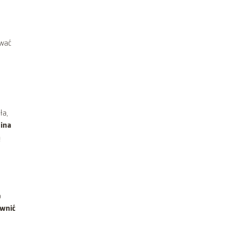
ewać
ła,
ina
ą
o
ewnić