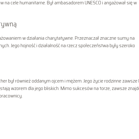
arów na cele humanitarne. Był ambasadorem UNESCO i angażował się w
atywną
owaniem w działania charytatywne. Przeznaczał znaczne sumy na
mnych. Jego hojność i działalność na rzecz społeczeństwa były szeroko
her był również oddanym ojcem i mężem. Jego życie rodzinne zawsze 
zostają wzorem dla jego bliskich. Mimo sukcesów na torze, zawsze znaj
łpracownicy.