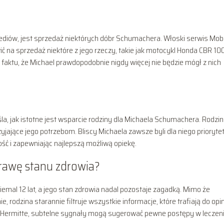
diów, jest sprzedaż niektórych dóbr Schumachera. Włoski serwis Mobi
ić na sprzedaż niektóre z jego rzeczy, takie jak motocykl Honda CBR 1
faktu, że Michael prawdopodobnie nigdy więcej nie będzie mógł z nich
eśla, jak istotne jest wsparcie rodziny dla Michaela Schumachera. Rodzi
rzyjające jego potrzebom. Bliscy Michaela zawsze byli dla niego prioryte
ość i zapewniając najlepszą możliwą opiekę.
rawę stanu zdrowia?
mal 12 lat, a jego stan zdrowia nadal pozostaje zagadką. Mimo że
e, rodzina starannie filtruje wszystkie informacje, które trafiają do opin
n L’Hermitte, subtelne sygnały mogą sugerować pewne postępy w leczeni