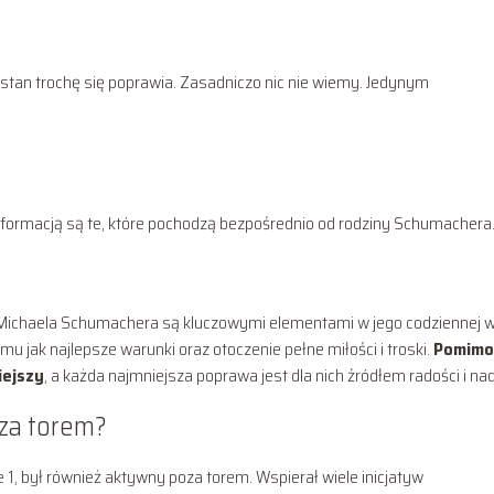
 stan trochę się poprawia. Zasadniczo nic nie wiemy. Jedynym
nformacją są te, które pochodzą bezpośrednio od rodziny Schumachera
a Michaela Schumachera są kluczowymi elementami w jego codziennej 
mu jak najlepsze warunki oraz otoczenie pełne miłości i troski.
Pomimo
iejszy
, a każda najmniejsza poprawa jest dla nich źródłem radości i nad
za torem?
 1, był również aktywny poza torem. Wspierał wiele inicjatyw