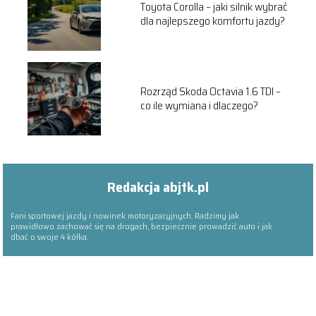
Toyota Corolla – jaki silnik wybrać
dla najlepszego komfortu jazdy?
Rozrząd Skoda Octavia 1.6 TDI –
co ile wymiana i dlaczego?
Redakcja abjtk.pl
Fani sportowej jazdy i nowinek motoryzacyjnych. Radzimy jak
prawidłowo zachować się na drogach, bezpiecznie prowadzić auto i jak
dbać o swoje 4 kółka.