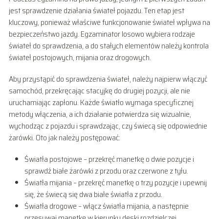
jest sprawdzenie działania świateł pojazdu. Ten etap jest
kluczowy, ponieważ właściwe funkcjonowanie świateł wpływa na
bezpieczeństwo jazdy. Egzaminator losowo wybiera rodzaje
świateł do sprawdzenia, a do stałych elementów należy kontrola
świateł postojowych, mijania oraz drogowych.
Aby przystąpić do sprawdzenia świateł, należy najpierw włączyć
samochód, przekręcając stacyjkę do drugiej pozycji, ale nie
uruchamiając zapłonu. Każde światło wymaga specyficznej
metody włączenia, a ich działanie potwierdza się wizualnie,
wychodząc z pojazdu i sprawdzając, czy świecą się odpowiednie
żarówki. Oto jak należy postępować:
Światła postojowe – przekręć manetkę o dwie pozycje i
sprawdź białe żarówki z przodu oraz czerwone z tyłu.
Światła mijania – przekręć manetkę o trzy pozycje i upewnij
się, że świecą się dwa białe światła z przodu.
Światła drogowe – włącz światła mijania, a następnie
przesuwaj manetkę w kierunku deski rozdzielczej,