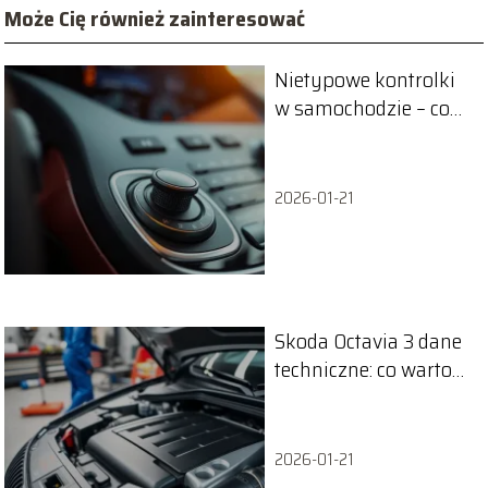
Może Cię również zainteresować
Nietypowe kontrolki
w samochodzie – co
oznaczają i jak je
interpretować?
2026-01-21
Skoda Octavia 3 dane
techniczne: co warto
wiedzieć?
2026-01-21