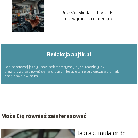
Rozrząd Skoda Octavia 1.6 TDI –
co ile wymiana i dlaczego?
Redakcja abjtk.pl
Fani sportowej jazdy i nowinek motoryzacyjnych. Radzimy jak
prawidłowo zachować się na drogach, bezpiecznie prowadzić auto i jak
dbać o swoje 4 kółka.
Może Cię również zainteresować
Jaki akumulator do