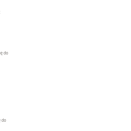
ć
ję do
ę do