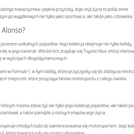
dobrego towarzystwa i piękna przyrody. Jego styl życia to połączenie
zyni go wyjątkowym nie tylko jako sportowca, ale także jako człowieka.
i Alonso?
kcjonerem unikalnych pojazdów. Jego kolekcja obejmuje nie tylko bolidy
lę w jego karierze. Wśród nich znajduje się Toyota Hilux, którą starto
 się w wyścigach długodystansowych.
tami w Formule 1, w tym bolidy, które przyczyniły się do zdobycia mistr
 jest miejscem, które przyciąga fanów motorsportu z całego świata.
którym można zobaczyć nie tylko jego kolekcję pojazdów, ale także p
h startował, a także pamiątki z różnych etapów jego życia.
inspiruje młodych ludzi do zainteresowania się motorsportem. Jego kol
acji, które towarzyszyły mu przez całą karierę.