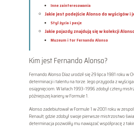
Inne zainteresowania
Jakie jest podejście Alonso do wyścigów i j
Styl życia i pasje
Jakie pojazdy znajdują się w kolekcji Alons
Muzeum i tor Fernando Alonso
Kim jest Fernando Alonso?
Fernando Alonso Díaz urodził się 29 lipca 1981 roku w O
determinacji i talentu na torze. Jego przygoda z wyścig
osiągnięciom. W latach 1993–1996 zdobył cztery mistrzo
późniejszej kariery w Formule 1.
Alonso zadebiutował w Formule 1 w 2001 roku w zespole
Renault, gdzie zdobył swoje pierwsze mistrzostwo świata
determinacja pozwoliły mu nawiązać współpracę z takimi