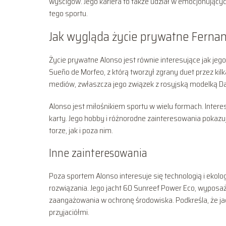
wyścigów. Jego kariera to także udział w emocjonujący
tego sportu.
Jak wygląda życie prywatne Ferna
Życie prywatne Alonso jest równie interesujące jak jeg
Sueño de Morfeo, z którą tworzył zgrany duet przez kilk
mediów, zwłaszcza jego związek z rosyjską modelką D
Alonso jest miłośnikiem sportu w wielu formach. Intere
karty. Jego hobby i różnorodne zainteresowania pokazu
torze, jak i poza nim.
Inne zainteresowania
Poza sportem Alonso interesuje się technologią i ekolo
rozwiązania. Jego jacht 60 Sunreef Power Eco, wyposaż
zaangażowania w ochronę środowiska. Podkreśla, że jach
przyjaciółmi.