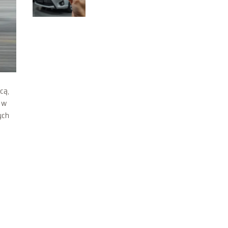
Praktyczny przewodnik
cą,
 w
ych