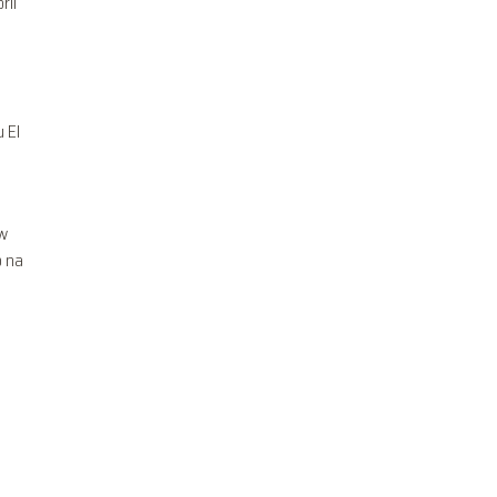
rii
 El
 w
o na