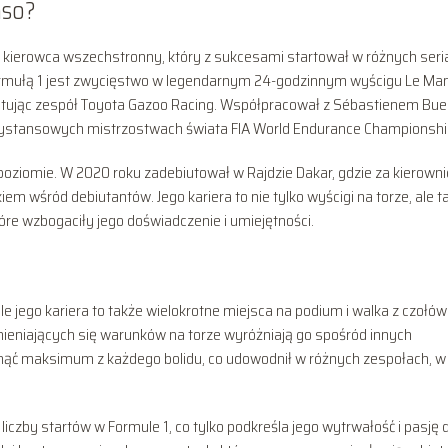
nso?
że kierowca wszechstronny, który z sukcesami startował w różnych seri
rmułą 1 jest zwycięstwo w legendarnym 24-godzinnym wyścigu Le Ma
zentując zespół Toyota Gazoo Racing. Współpracował z Sébastienem B
dystansowych mistrzostwach świata FIA World Endurance Championshi
poziomie. W 2020 roku zadebiutował w Rajdzie Dakar, gdzie za kierown
iem wśród debiutantów. Jego kariera to nie tylko wyścigi na torze, ale t
re wzbogaciły jego doświadczenie i umiejętności.
le jego kariera to także wielokrotne miejsca na podium i walka z czołó
zmieniających się warunków na torze wyróżniają go spośród innych
isnąć maksimum z każdego bolidu, co udowodnił w różnych zespołach, w
liczby startów w Formule 1, co tylko podkreśla jego wytrwałość i pasję 