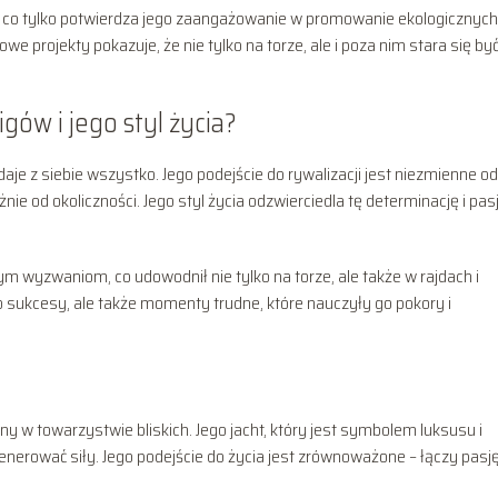
 co tylko potwierdza jego zaangażowanie w promowanie ekologicznych
e projekty pokazuje, że nie tylko na torze, ale i poza nim stara się by
gów i jego styl życia?
je z siebie wszystko. Jego podejście do rywalizacji jest niezmienne od
ie od okoliczności. Jego styl życia odzwierciedla tę determinację i pas
ym wyzwaniom, co udowodnił nie tylko na torze, ale także w rajdach i
o sukcesy, ale także momenty trudne, które nauczyły go pokory i
y w towarzystwie bliskich. Jego jacht, który jest symbolem luksusu i
enerować siły. Jego podejście do życia jest zrównoważone – łączy pasj