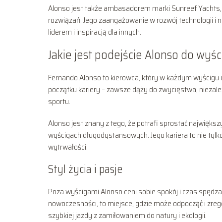
Alonso jest także ambasadorem marki Sunreef Yachts,
rozwiązań. Jego zaangażowanie w rozwój technologii i now
liderem i inspiracją dla innych.
Jakie jest podejście Alonso do wyści
Fernando Alonso to kierowca, który w każdym wyścigu da
początku kariery – zawsze dąży do zwycięstwa, niezależn
sportu.
Alonso jest znany z tego, że potrafi sprostać największ
wyścigach długodystansowych. Jego kariera to nie tylk
wytrwałości.
Styl życia i pasje
Poza wyścigami Alonso ceni sobie spokój i czas spędzan
nowoczesności, to miejsce, gdzie może odpocząć i zreg
szybkiej jazdy z zamiłowaniem do natury i ekologii.