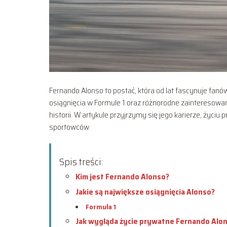
Fernando Alonso to postać, która od lat fascynuje fan
osiągnięcia w Formule 1 oraz różnorodne zainteresowan
historii. W artykule przyjrzymy się jego karierze, życi
sportowców.
Spis treści:
Kim jest Fernando Alonso?
Jakie są największe osiągnięcia Alonso?
Formuła 1
Jak wygląda życie prywatne Fernando Alo