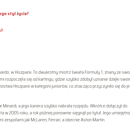
ego styl życia?
o?
viedo, w Hiszpanii. To dwukrotny mistrz świata Formuły 1, znany ze swo
ami rozpoczęła się od kartingu, gdzie szybko zdobył uznanie dzięki swo
stwa Hiszpanii w kategorii juniorów, co znacząco przyczyniło się do j
 Minardi, a jego kariera szybko nabrała rozpędu. Wkrótce dołączył do
 w 2005 roku, a rok później ponownie sięgnął po tytuł. Jego umiejętnoś
 zespołami jak McLaren, Ferrari, a obecnie Aston Martin.