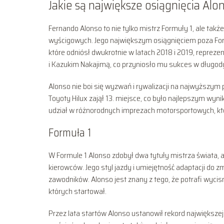
Jakie są największe osiągnięcia Alo
Fernando Alonso to nie tylko mistrz Formuły 1, ale tak
wyścigowych. Jego największym osiągnięciem poza Fo
które odniósł dwukrotnie w latach 2018 i 2019, repre
i Kazukim Nakajimą, co przyniosło mu sukces w długo
Alonso nie boi się wyzwań i rywalizacji na najwyższym 
Toyoty Hilux zajął 13. miejsce, co było najlepszym wynik
udział w różnorodnych imprezach motorsportowych, któ
Formuła 1
W Formule 1 Alonso zdobył dwa tytuły mistrza świata, a
kierowców. Jego styl jazdy i umiejętność adaptacji do 
zawodników. Alonso jest znany z tego, że potrafi wyc
których startował.
Przez lata startów Alonso ustanowił rekord największej 