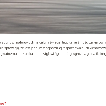
ów sportów motorowych na całym świecie. Jego umiejętności za kierowni
ia sprawiają, że jest jednym z najbardziej rozpoznawalnych kierowców
u prywatnemu oraz unikalnemu stylowi życia, który wyróżnia go na tle inn
nso?