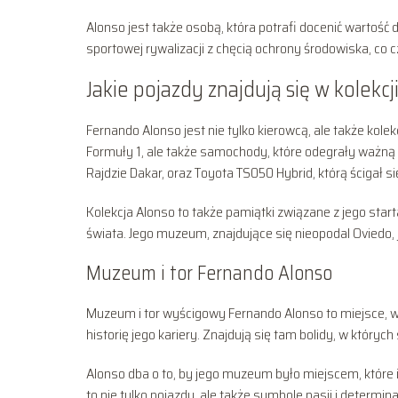
Alonso jest także osobą, która potrafi docenić wartość 
sportowej rywalizacji z chęcią ochrony środowiska, co c
Jakie pojazdy znajdują się w kolekcj
Fernando Alonso jest nie tylko kierowcą, ale także kole
Formuły 1, ale także samochody, które odegrały ważną ro
Rajdzie Dakar, oraz Toyota TS050 Hybrid, którą ścigał
Kolekcja Alonso to także pamiątki związane z jego star
świata. Jego muzeum, znajdujące się nieopodal Oviedo,
Muzeum i tor Fernando Alonso
Muzeum i tor wyścigowy Fernando Alonso to miejsce, w 
historię jego kariery. Znajdują się tam bolidy, w któryc
Alonso dba o to, by jego muzeum było miejscem, które 
to nie tylko pojazdy, ale także symbole pasji i determin