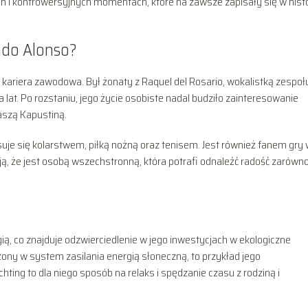
ch i kontrowersyjnych momentach, które na zawsze zapisały się w histo
ndo Alonso?
o kariera zawodowa. Był żonaty z Raquel del Rosario, wokalistką zespołu
a lat. Po rozstaniu, jego życie osobiste nadal budziło zainteresowanie
aszą Kapustiną.
suje się kolarstwem, piłką nożną oraz tenisem. Jest również fanem gry
ją, że jest osobą wszechstronną, która potrafi odnaleźć radość zarówn
gią, co znajduje odzwierciedlenie w jego inwestycjach w ekologiczne
ony w system zasilania energią słoneczną, to przykład jego
ting to dla niego sposób na relaks i spędzanie czasu z rodziną i