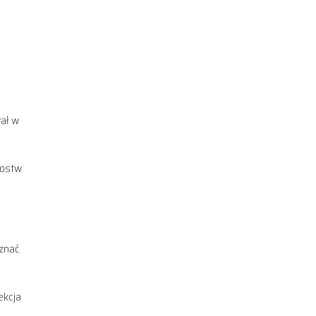
wał w
zostw
oznać
ekcja