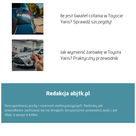
Ile jest świateł cofania w Toyocie
Yaris? Sprawdź szczegóły!
Jak wymienić żarówkę w Toyota
Yaris? Praktyczny przewodnik
Redakcja abjtk.pl
Fani sportowej jazdy i nowinek motoryzacyjnych. Radzimy jak
prawidłowo zachować się na drogach, bezpiecznie prowadzić auto i jak
dbać o swoje 4 kółka.