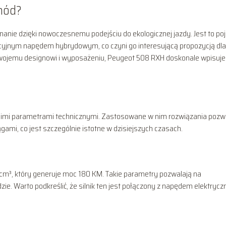
hód?
nie dzięki nowoczesnemu podejściu do ekologicznej jazdy. Jest to poj
acyjnym napędem hybrydowym, co czyni go interesującą propozycją dla
swojemu designowi i wyposażeniu, Peugeot 508 RXH doskonale wpisuje
oimi parametrami technicznymi. Zastosowane w nim rozwiązania pozw
ami, co jest szczególnie istotne w dzisiejszych czasach.
 cm³, który generuje moc 180 KM. Takie parametry pozwalają na
zie. Warto podkreślić, że silnik ten jest połączony z napędem elektryc