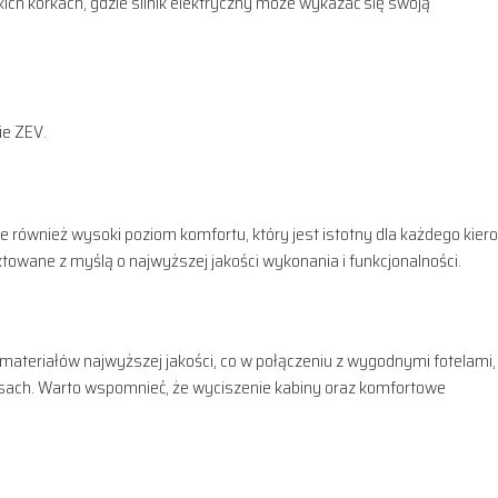
h korkach, gdzie silnik elektryczny może wykazać się swoją
ie ZEV.
ale również wysoki poziom komfortu, który jest istotny dla każdego kie
owane z myślą o najwyższej jakości wykonania i funkcjonalności.
ateriałów najwyższej jakości, co w połączeniu z wygodnymi fotelami,
sach. Warto wspomnieć, że wyciszenie kabiny oraz komfortowe