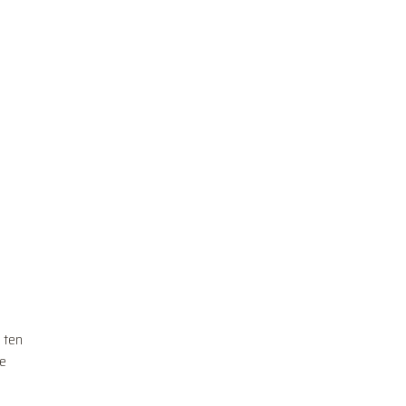
 ten
le