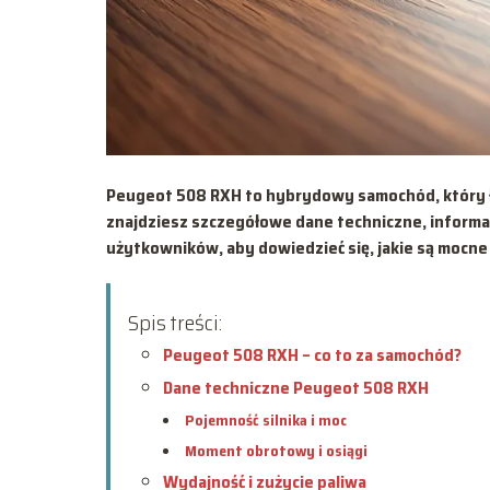
Peugeot 508 RXH to hybrydowy samochód, który ł
znajdziesz szczegółowe dane techniczne, informac
użytkowników, aby dowiedzieć się, jakie są mocne 
Spis treści:
Peugeot 508 RXH – co to za samochód?
Dane techniczne Peugeot 508 RXH
Pojemność silnika i moc
Moment obrotowy i osiągi
Wydajność i zużycie paliwa