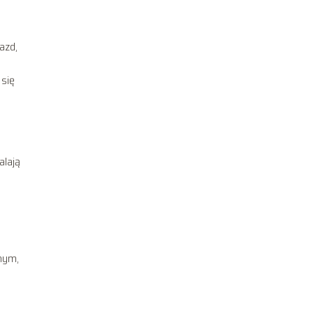
azd,
 się
alają
znym,