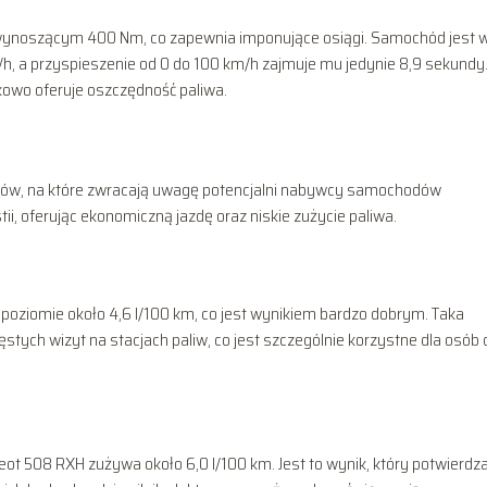
oszącym 400 Nm, co zapewnia imponujące osiągi. Samochód jest 
h, a przyspieszenie od 0 do 100 km/h zajmuje mu jedynie 8,9 sekundy.
kowo oferuje oszczędność paliwa.
tów, na które zwracają uwagę potencjalni nabywcy samochodów
i, oferując ekonomiczną jazdę oraz niskie zużycie paliwa.
poziomie około 4,6 l/100 km, co jest wynikiem bardzo dobrym. Taka
stych wizyt na stacjach paliw, co jest szczególnie korzystne dla osób
t 508 RXH zużywa około 6,0 l/100 km. Jest to wynik, który potwierdz