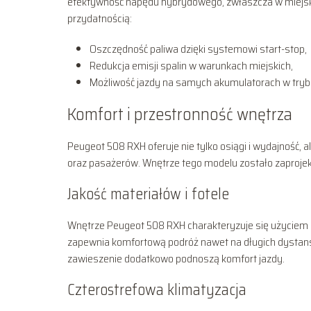
efektywność napędu hybrydowego, zwłaszcza w miejskic
przydatnością:
Oszczędność paliwa dzięki systemowi start-stop,
Redukcja emisji spalin w warunkach miejskich,
Możliwość jazdy na samych akumulatorach w tryb
Komfort i przestronność wnętrza
Peugeot 508 RXH oferuje nie tylko osiągi i wydajność, 
oraz pasażerów. Wnętrze tego modelu zostało zaprojekt
Jakość materiałów i fotele
Wnętrze Peugeot 508 RXH charakteryzuje się użyciem m
zapewnia komfortową podróż nawet na długich dystan
zawieszenie dodatkowo podnoszą komfort jazdy.
Czterostrefowa klimatyzacja