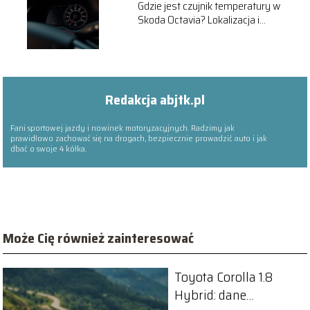
Gdzie jest czujnik temperatury w
Skoda Octavia? Lokalizacja i
wymiana
Redakcja abjtk.pl
Fani sportowej jazdy i nowinek motoryzacyjnych. Radzimy jak
prawidłowo zachować się na drogach, bezpiecznie prowadzić auto i jak
dbać o swoje 4 kółka.
Może Cię również zainteresować
Toyota Corolla 1.8
Hybrid: dane