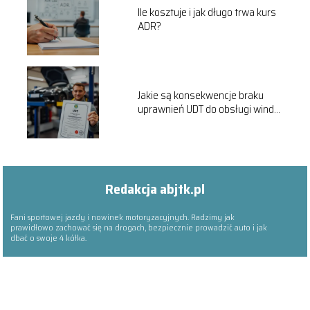
Ile kosztuje i jak długo trwa kurs
ADR?
Jakie są konsekwencje braku
uprawnień UDT do obsługi windy
samochodowej?
Redakcja abjtk.pl
Fani sportowej jazdy i nowinek motoryzacyjnych. Radzimy jak
prawidłowo zachować się na drogach, bezpiecznie prowadzić auto i jak
dbać o swoje 4 kółka.