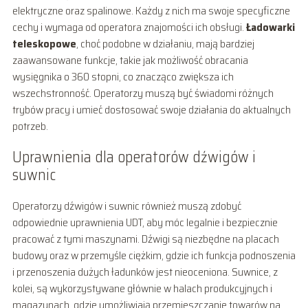
elektryczne oraz spalinowe. Każdy z nich ma swoje specyficzne
cechy i wymaga od operatora znajomości ich obsługi.
Ładowarki
teleskopowe
, choć podobne w działaniu, mają bardziej
zaawansowane funkcje, takie jak możliwość obracania
wysięgnika o 360 stopni, co znacząco zwiększa ich
wszechstronność. Operatorzy muszą być świadomi różnych
trybów pracy i umieć dostosować swoje działania do aktualnych
potrzeb.
Uprawnienia dla operatorów dźwigów i
suwnic
Operatorzy dźwigów i suwnic również muszą zdobyć
odpowiednie uprawnienia UDT, aby móc legalnie i bezpiecznie
pracować z tymi maszynami. Dźwigi są niezbędne na placach
budowy oraz w przemyśle ciężkim, gdzie ich funkcja podnoszenia
i przenoszenia dużych ładunków jest nieoceniona. Suwnice, z
kolei, są wykorzystywane głównie w halach produkcyjnych i
magazynach, gdzie umożliwiają przemieszczanie towarów na