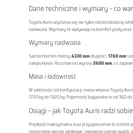
Dane techniczne i wymiary – co wa
Toyota Auris wyróżnia się nie tylko różnorodnością sil
nadwozia. Wymiary te wpływają na komfort jazdy oraz f
Wymiary nadwozia
Samochód ten mierzy
4330 mm
długości,
1760 mm
sze
swojej klasie. Rozstaw osi wynosi
2600 mm
, co zapew
Masa i ładowność
W zależności od konfiguracji, masa własna Toyoty Aur
1720 kg do 1920 kg. Pojemność bagażnika to od 360 d
Osiągi – jak Toyota Auris radzi sobi
Prędkość maksymalna oraz przyspieszenie to istotne p
różnorodne wersje silnikowe, zapewnia szeroki wybór