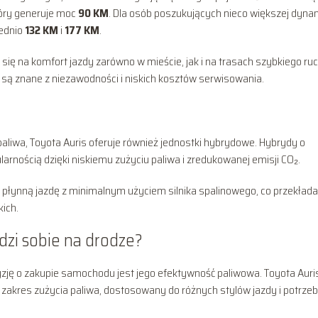
który generuje moc
90 KM
. Dla osób poszukujących nieco większej dyna
iednio
132 KM
i
177 KM
.
a się na komfort jazdy zarówno w mieście, jak i na trasach szybkiego ru
 są znane z niezawodności i niskich kosztów serwisowania.
liwa, Toyota Auris oferuje również jednostki hybrydowe. Hybrydy o
larnością dzięki niskiemu zużyciu paliwa i zredukowanej emisji CO₂.
łynną jazdę z minimalnym użyciem silnika spalinowego, co przekłada
ich.
adzi sobie na drodze?
ję o zakupie samochodu jest jego efektywność paliwowa. Toyota Auri
 zakres zużycia paliwa, dostosowany do różnych stylów jazdy i potrzeb