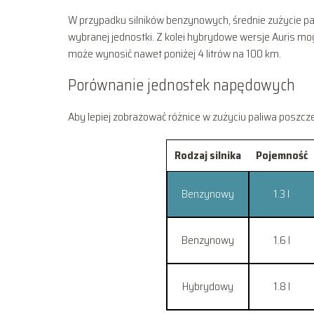
W przypadku silników benzynowych, średnie zużycie pali
wybranej jednostki. Z kolei hybrydowe wersje Auris mo
może wynosić nawet poniżej 4 litrów na 100 km.
Porównanie jednostek napędowych
Aby lepiej zobrazować różnice w zużyciu paliwa poszc
Rodzaj silnika
Pojemność
Benzynowy
1.3 l
Benzynowy
1.6 l
Hybrydowy
1.8 l