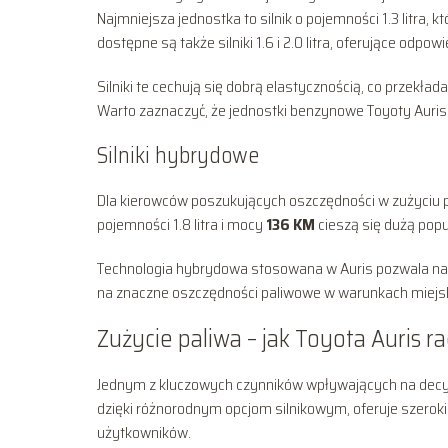
Najmniejsza jednostka to silnik o pojemności 1.3 litra, 
dostępne są także silniki 1.6 i 2.0 litra, oferujące odpow
Silniki te cechują się dobrą elastycznością, co przekład
Warto zaznaczyć, że jednostki benzynowe Toyoty Auris
Silniki hybrydowe
Dla kierowców poszukujących oszczędności w zużyciu pa
pojemności 1.8 litra i mocy
136 KM
cieszą się dużą popu
Technologia hybrydowa stosowana w Auris pozwala na p
na znaczne oszczędności paliwowe w warunkach miejsk
Zużycie paliwa – jak Toyota Auris r
Jednym z kluczowych czynników wpływających na decyz
dzięki różnorodnym opcjom silnikowym, oferuje szeroki
użytkowników.