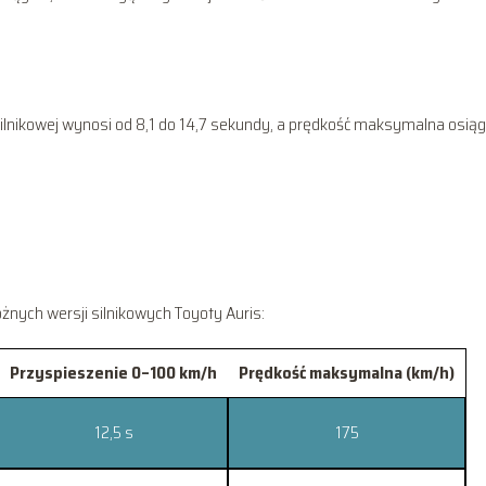
ilnikowej wynosi od 8,1 do 14,7 sekundy, a prędkość maksymalna osią
nych wersji silnikowych Toyoty Auris:
Przyspieszenie 0–100 km/h
Prędkość maksymalna (km/h)
12,5 s
175