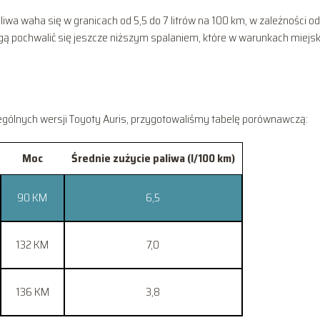
wa waha się w granicach od 5,5 do 7 litrów na 100 km, w zależności od
gą pochwalić się jeszcze niższym spalaniem, które w warunkach miejsk
zególnych wersji Toyoty Auris, przygotowaliśmy tabelę porównawczą:
Moc
Średnie zużycie paliwa (l/100 km)
90 KM
6,5
132 KM
7,0
136 KM
3,8