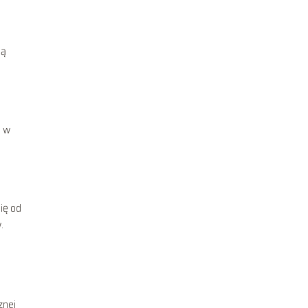
ją
m w
ię od
.
znej