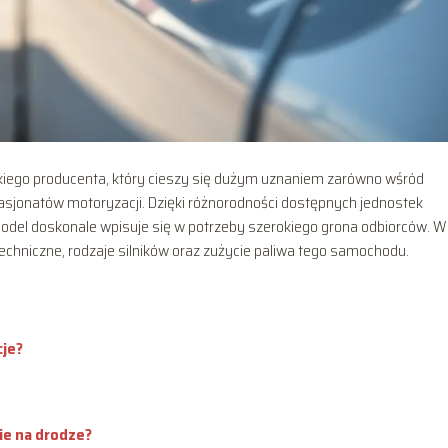
ńskiego producenta, który cieszy się dużym uznaniem zarówno wśród
asjonatów motoryzacji. Dzięki różnorodności dostępnych jednostek
del doskonale wpisuje się w potrzeby szerokiego grona odbiorców. W
chniczne, rodzaje silników oraz zużycie paliwa tego samochodu.
cje?
bie na drodze?