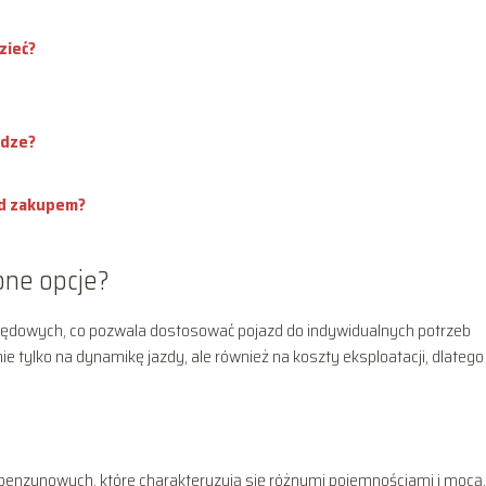
zieć?
odze?
ed zakupem?
ępne opcje?
pędowych, co pozwala dostosować pojazd do indywidualnych potrzeb
 tylko na dynamikę jazdy, ale również na koszty eksploatacji, dlatego
w benzynowych, które charakteryzują się różnymi pojemnościami i mocą.