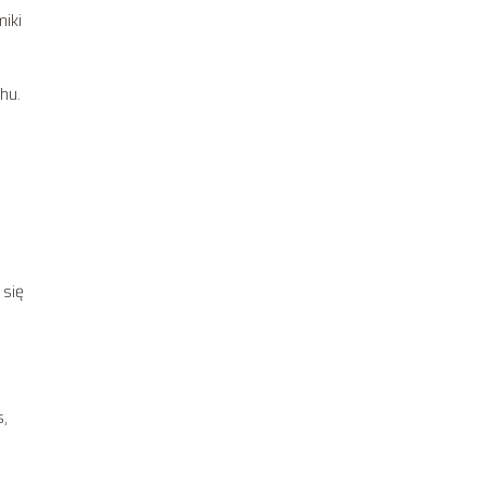
miki
chu.
 się
s,