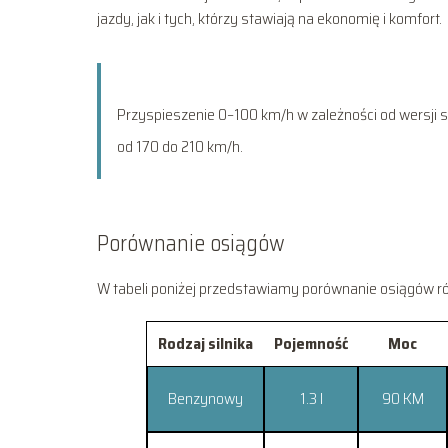
jazdy, jak i tych, którzy stawiają na ekonomię i komfort.
Przyspieszenie 0–100 km/h w zależności od wersji s
od 170 do 210 km/h.
Porównanie osiągów
W tabeli poniżej przedstawiamy porównanie osiągów róż
Rodzaj silnika
Pojemność
Moc
Benzynowy
1.3 l
90 KM