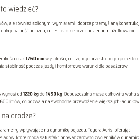
rto wiedzieć?
ników, ale również solidnymi wymiarami i dobrze przemyślaną konstrukc
unkcjonalność pojazdu, co jest istotne przy codziennym użytkowaniu.
rokości oraz
1760 mm
wysokości, co czyni go przestronnym pojazde
nia stabilność podczas jazdy i komfortowe warunki dla pasażerów.
is wynosi od
1220 kg
do
1450 kg
. Dopuszczalna masa całkowita waha s
o 600 litrów, co pozwala na swobodne przewożenie większych ładunków
e na drodze?
arametry wpływające na dynamikę pojazdu. Toyota Auris, oferując
 osiągów, które mogą satysfakcjonować zarówno zwolenników dynamic