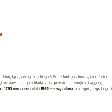
cy
tóry łączy cechy miejskiego SUV-a z funkcjonalnością i komfortem.
i rozstaw osi, co przekłada się na przestronne wnętrze i wygodę
ci
,
1793 mm szerokości
i
1562 mm wysokości
, co czyni go zgrabnym i