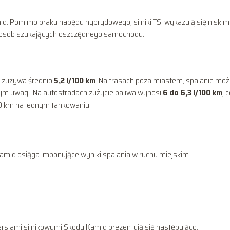
q. Pomimo braku napędu hybrydowego, silniki TSI wykazują się niskim
a osób szukających oszczędnego samochodu.
I zużywa średnio
5,2 l/100 km
. Na trasach poza miastem, spalanie mo
nym uwagi. Na autostradach zużycie paliwa wynosi
6 do 6,3 l/100 km
, 
0 km na jednym tankowaniu.
miq osiąga imponujące wyniki spalania w ruchu miejskim.
rsjami silnikowymi Skody Kamiq prezentują się następująco: