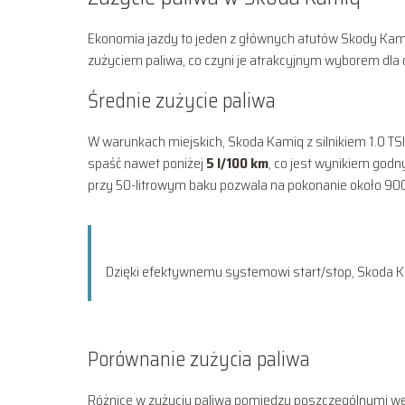
Ekonomia jazdy to jeden z głównych atutów Skody Kami
zużyciem paliwa, co czyni je atrakcyjnym wyborem dl
Średnie zużycie paliwa
W warunkach miejskich, Skoda Kamiq z silnikiem 1.0 TS
spaść nawet poniżej
5 l/100 km
, co jest wynikiem god
przy 50-litrowym baku pozwala na pokonanie około 90
Dzięki efektywnemu systemowi start/stop, Skoda Ka
Porównanie zużycia paliwa
Różnice w zużyciu paliwa pomiędzy poszczególnymi we