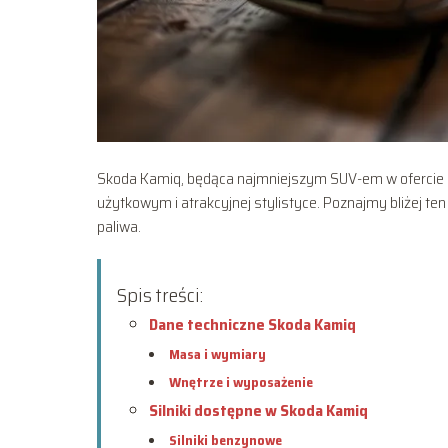
Skoda Kamiq, będąca najmniejszym SUV-em w ofercie 
użytkowym i atrakcyjnej stylistyce. Poznajmy bliżej ten
paliwa.
Spis treści:
Dane techniczne Skoda Kamiq
Masa i wymiary
Wnętrze i wyposażenie
Silniki dostępne w Skoda Kamiq
Silniki benzynowe