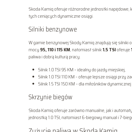
Skoda Kamiq oferuje różnorodne jednostki napędowe, kt
tych ceniących dynamiczne osiągi.
Silniki benzynowe
W gamie benzynowej Skody Kamiq znajdują się silniki 
mocy
95, 110 i 115 KM
, natomiast silnik
1.5 TSI
oferuje
paliwa i dobrą kulturą pracy.
Silnik 1.0 TSI 95 KM – idealny do jazdy miejskiej,
Silnik 1.0 TSI 110 KM – oferuje lepsze osiągi przy 
Silnik 1.5 TSI 150 KM – dla miłośników dynamicznej 
Skrzynie biegów
Skoda Kamiq oferuje zarówno manualne, jak i automaty
jednostką 1.0 TSI, natomiast 6-biegowy manual i 7-bi
Zużycie paliwa w Skoda Kamiq