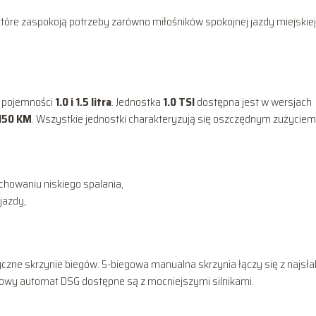
óre zaspokoją potrzeby zarówno miłośników spokojnej jazdy miejskiej, 
o pojemności
1.0 i 1.5 litra
. Jednostka
1.0 TSI
dostępna jest w wersjach
150 KM
. Wszystkie jednostki charakteryzują się oszczędnym zużyciem
zachowaniu niskiego spalania,
jazdy,
czne skrzynie biegów. 5-biegowa manualna skrzynia łączy się z najsł
egowy automat DSG dostępne są z mocniejszymi silnikami.