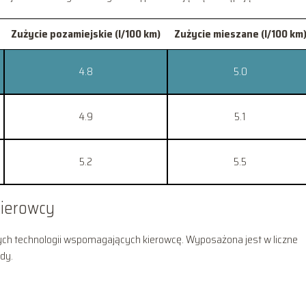
Zużycie pozamiejskie (l/100 km)
Zużycie mieszane (l/100 km
4.8
5.0
4.9
5.1
5.2
5.5
kierowcy
ch technologii wspomagających kierowcę. Wyposażona jest w liczne
dy.