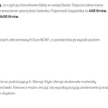
g
, co czyni ją stosunkowo lekką w swojej klasie. Dopuszczalna masa
przewożenie sporej ilości ładunku. Pojemność bagażnika to
400 litrów
,
1400 litrów
.
tach zderzeniowych Euro NCAP, co potwierdza jej wysoki poziom
rcie podróżujących. Wersja Style oferuje doskonałe materiały
wstawki. Kierowca może cieszyć się wysoką pozycją za kierownicą ora
m słupkom.