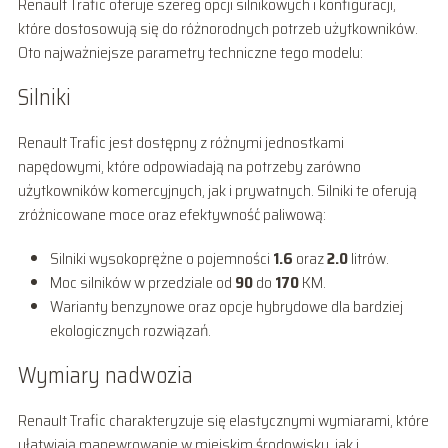
Renault Trafic oferuje szereg opcji silnikowych i konfiguracji,
które dostosowują się do różnorodnych potrzeb użytkowników.
Oto najważniejsze parametry techniczne tego modelu:
Silniki
Renault Trafic jest dostępny z różnymi jednostkami
napędowymi, które odpowiadają na potrzeby zarówno
użytkowników komercyjnych, jak i prywatnych. Silniki te oferują
zróżnicowane moce oraz efektywność paliwową:
Silniki wysokoprężne o pojemności
1.6
oraz
2.0
litrów.
Moc silników w przedziale od
90
do
170
KM.
Warianty benzynowe oraz opcje hybrydowe dla bardziej
ekologicznych rozwiązań.
Wymiary nadwozia
Renault Trafic charakteryzuje się elastycznymi wymiarami, które
ułatwiają manewrowanie w miejskim środowisku, jak i