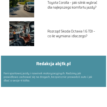
Toyota Corolla – jaki silnik wybrać
dla najlepszego komfortu jazdy?
Rozrząd Skoda Octavia 1.6 TDI –
co ile wymiana i dlaczego?
Redakcja abjtk.pl
Fani sportowej jazdy i nowinek motoryzacyjnych. Radzimy jak
prawidłowo zachować się na drogach, bezpiecznie prowadzić auto i jak
dbać o swoje 4 kółka.