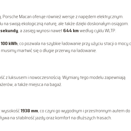
ą, Porsche Macan oferuje również wersje z napędem elektrycznym.
u na swoją ekologiczną naturę, ale także dzięki doskonałym osiągom.
3 sekundy
, a zasięg wynosi nawet
644 km
według cyklu WLTP.
i
100 kWh
, co pozwala na szybkie ładowanie przy użyciu stacji o mocy 
e musimy martwić się o długie przerwy na ładowanie.
ność z luksusem i nowoczesnością. Wymiary tego modelu zapewniają
ażerów, a także miejsca na bagaż.
z wysokość
1938 mm
, co czyni go wygodnym i przestronnym autem do
ywa na stabilność jazdy oraz komfort na dłuższych trasach.