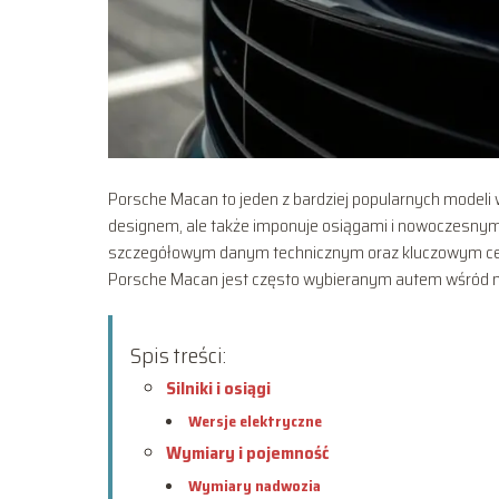
Porsche Macan to jeden z bardziej popularnych modeli
designem, ale także imponuje osiągami i nowoczesnymi
szczegółowym danym technicznym oraz kluczowym cechom
Porsche Macan jest często wybieranym autem wśród m
Spis treści:
Silniki i osiągi
Wersje elektryczne
Wymiary i pojemność
Wymiary nadwozia