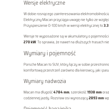
Wersje elektryczne
W dobie rosnącego zainteresowania elektromobilności
Elektryczny Macan przyciąga uwagę nie tylko ze względ
Przyspieszenie 0-100 km/h w wersji elektrycznej to
3.
Wersje te wyposażone są w akumulatory o pojemnośc
270 kW
. To sprawia, że nawet na dłuższych trasach ni
Wymiary i pojemność
Porsche Macan to SUV, który łączy w sobie przestron
komfortową przestrzeń zarówno dla kierowcy, jak i pas
Wymiary nadwozia
Macan ma długość
4784 mm
, szerokość
1938 mm
ora
codziennej jazdy. Rozstaw osi wynoszący
2893 mm
wpł
Pojemność bagażnika