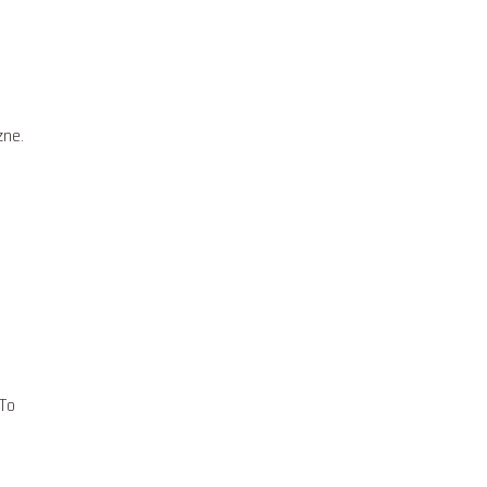
zne.
 To