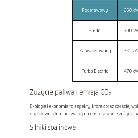
Podstawowy
250 kW
Średni
300 kW
Zaawansowany
330 kW
Turbo Electric
470 kW
Zużycie paliwa i emisja CO₂
Ekologia i ekonomia to aspekty, które coraz częściej 
napędowe, które pozwalają na dostosowanie zużycia pal
Silniki spalinowe