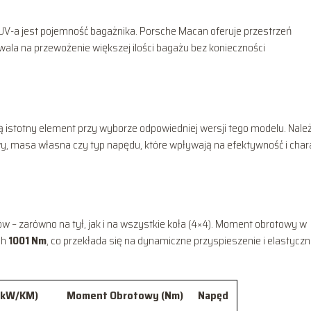
UV-a jest pojemność bagażnika. Porsche Macan oferuje przestrzeń
zwala na przewożenie większej ilości bagażu bez konieczności
istotny element przy wyborze odpowiedniej wersji tego modelu. Nale
, masa własna czy typ napędu, które wpływają na efektywność i char
 – zarówno na tył, jak i na wszystkie koła (4×4). Moment obrotowy w
ch
1001 Nm
, co przekłada się na dynamiczne przyspieszenie i elastycz
(kW/KM)
Moment Obrotowy (Nm)
Napęd