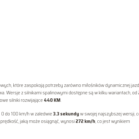
wych, które zaspokoją potrzeby zarówno miłośników dynamicznej jazd
iwa. Wersje z silnikami spalinowymi dostępne są w kilku wariantach, od 
rowe silniki rozwijające
440 KM
.
 0 do 100 km/h w zaledwie
3.3 sekundy
w swojej najszybszej wersji, c
 prędkość, jaką może osiągnąć, wynosi
272 km/h
, co jest wynikiem