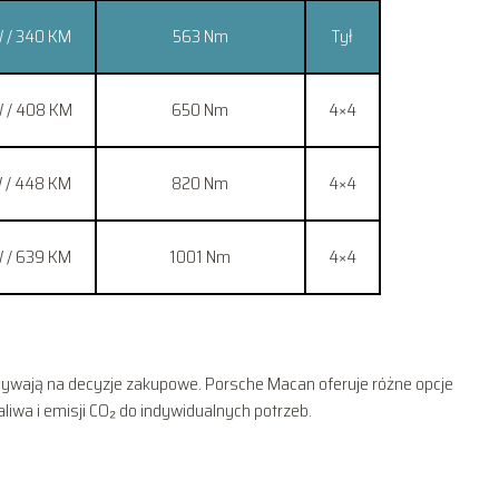
 / 340 KM
563 Nm
Tył
 / 408 KM
650 Nm
4×4
 / 448 KM
820 Nm
4×4
 / 639 KM
1001 Nm
4×4
wpływają na decyzje zakupowe. Porsche Macan oferuje różne opcje
iwa i emisji CO₂ do indywidualnych potrzeb.