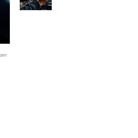
dlaczego?
woim