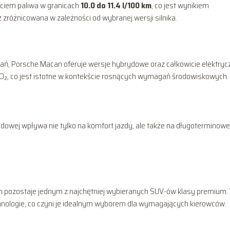
yciem paliwa w granicach
10.0 do 11.4 l/100 km
, co jest wynikiem
ż zróżnicowana w zależności od wybranej wersji silnika.
ań, Porsche Macan oferuje wersje hybrydowe oraz całkowicie elektryc
 CO₂, co jest istotne w kontekście rosnących wymagań środowiskowych.
ędowej wpływa nie tylko na komfort jazdy, ale także na długoterminowe
an pozostaje jednym z najchętniej wybieranych SUV-ów klasy premium.
chnologie, co czyni je idealnym wyborem dla wymagających kierowców.