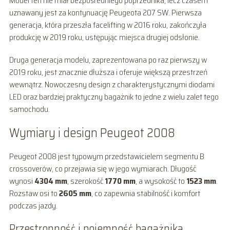
Model ten nie miał bezpośredniego poprzednika, lecz czasem
uznawany jest za kontynuację Peugeota 207 SW. Pierwsza
generacja, która przeszła facelifting w 2016 roku, zakończyła
produkcję w 2019 roku, ustępując miejsca drugiej odsłonie.
Druga generacja modelu, zaprezentowana po raz pierwszy w
2019 roku, jest znacznie dłuższa i oferuje większą przestrzeń
wewnątrz. Nowoczesny design z charakterystycznymi diodami
LED oraz bardziej praktyczny bagażnik to jedne z wielu zalet tego
samochodu.
Wymiary i design Peugeot 2008
Peugeot 2008 jest typowym przedstawicielem segmentu B
crossoverów, co przejawia się w jego wymiarach. Długość
wynosi
4304 mm
, szerokość
1770 mm
, a wysokość to
1523 mm
.
Rozstaw osi to
2605 mm
, co zapewnia stabilność i komfort
podczas jazdy.
Przestronność i pojemność bagażnika