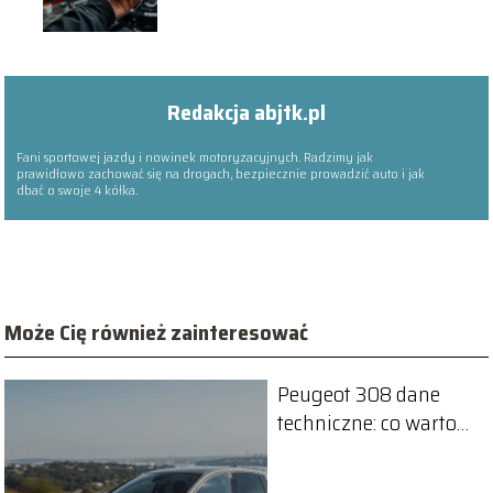
Redakcja abjtk.pl
Fani sportowej jazdy i nowinek motoryzacyjnych. Radzimy jak
prawidłowo zachować się na drogach, bezpiecznie prowadzić auto i jak
dbać o swoje 4 kółka.
Może Cię również zainteresować
Peugeot 308 dane
techniczne: co warto
wiedzieć?