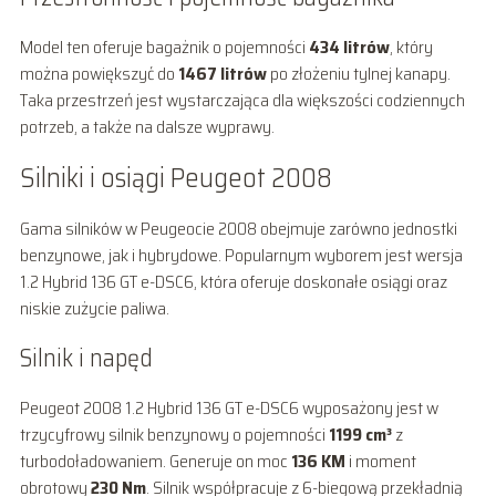
Model ten oferuje bagażnik o pojemności
434 litrów
, który
można powiększyć do
1467 litrów
po złożeniu tylnej kanapy.
Taka przestrzeń jest wystarczająca dla większości codziennych
potrzeb, a także na dalsze wyprawy.
Silniki i osiągi Peugeot 2008
Gama silników w Peugeocie 2008 obejmuje zarówno jednostki
benzynowe, jak i hybrydowe. Popularnym wyborem jest wersja
1.2 Hybrid 136 GT e-DSC6, która oferuje doskonałe osiągi oraz
niskie zużycie paliwa.
Silnik i napęd
Peugeot 2008 1.2 Hybrid 136 GT e-DSC6 wyposażony jest w
trzycyfrowy silnik benzynowy o pojemności
1199 cm³
z
turbodoładowaniem. Generuje on moc
136 KM
i moment
obrotowy
230 Nm
. Silnik współpracuje z 6-biegową przekładnią