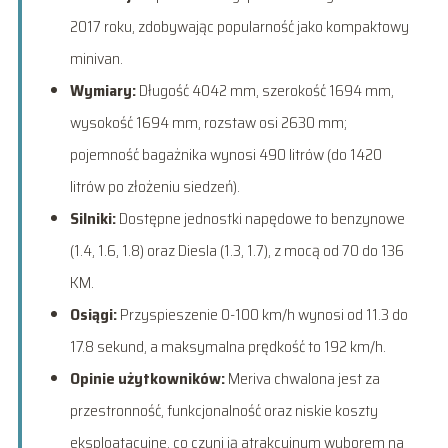
2017 roku, zdobywając popularność jako kompaktowy
minivan.
Wymiary:
Długość 4042 mm, szerokość 1694 mm,
wysokość 1694 mm, rozstaw osi 2630 mm;
pojemność bagażnika wynosi 490 litrów (do 1420
litrów po złożeniu siedzeń).
Silniki:
Dostępne jednostki napędowe to benzynowe
(1.4, 1.6, 1.8) oraz Diesla (1.3, 1.7), z mocą od 70 do 136
KM.
Osiągi:
Przyspieszenie 0-100 km/h wynosi od 11.3 do
17.8 sekund, a maksymalna prędkość to 192 km/h.
Opinie użytkowników:
Meriva chwalona jest za
przestronność, funkcjonalność oraz niskie koszty
eksploatacyjne, co czyni ją atrakcyjnym wyborem na