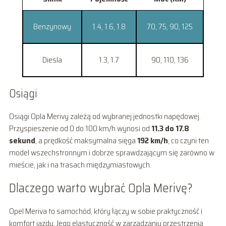
Benzynowy
1.4, 1.6, 1.8
70, 75, 90, 125
Diesla
1.3, 1.7
90, 110, 136
Osiągi
Osiągi Opla Merivy zależą od wybranej jednostki napędowej.
Przyspieszenie od 0 do 100 km/h wynosi od
11.3 do 17.8
sekund
, a prędkość maksymalna sięga
192 km/h
, co czyni ten
model wszechstronnym i dobrze sprawdzającym się zarówno w
mieście, jak i na trasach międzymiastowych.
Dlaczego warto wybrać Opla Merivę?
Opel Meriva to samochód, który łączy w sobie praktyczność i
komfort jazdy. Jego elastyczność w zarządzaniu przestrzenią