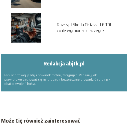
Rozrząd Skoda Octavia 1.6 TDI –
co ile wymiana i dlaczego?
Redakcja abjtk.pl
Fani sportowej jazdy i nowinek motoryzacyjnych. Radzimy jak
prawidłowo zachować się na drogach, bezpiecznie prowadzić auto i jak
dbać o swoje 4 kółka.
Może Cię również zainteresować