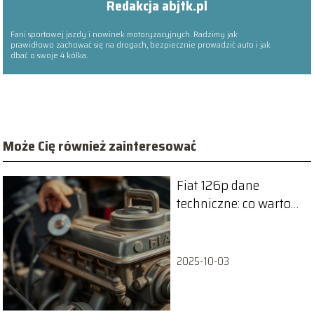
Redakcja abjtk.pl
Fani sportowej jazdy i nowinek motoryzacyjnych. Radzimy jak
prawidłowo zachować się na drogach, bezpiecznie prowadzić auto i jak
dbać o swoje 4 kółka.
Może Cię również zainteresować
Fiat 126p dane
techniczne: co warto
wiedzieć o legendzie
motoryzacji?
2025-10-03