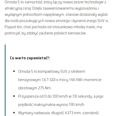
Omoda 5 to samochód, który łączy nowoczesne technologie z
atrakcyjną ceną. Dzięki zaawansowanemu wyposażeniu i
wydajnym jednostkom napędowym, stanowi doskonały wybór
dla osób poszukujących nowoczesnego i dynamicznego SUV-a.
Pojazd ten, choć pochodzi od stosunkowo młodej marki, ma
potencjał, by zdobyć zaufanie polskich kierowców.
Co warto zapamietać?:
Omoda 5 to kompaktowy SUV z silnikiem
benzynowym 1,6 T-GDI o mocy 146 KM i momencie
obrotowym 275 Nm.
Przyspiesza od 0 do 100 km/h w 7,8 sekundy, a jego
prędkość maksymalna wynosi 195 km/h.
Wymiary nadwozia: długość 4373 mm, szerokość