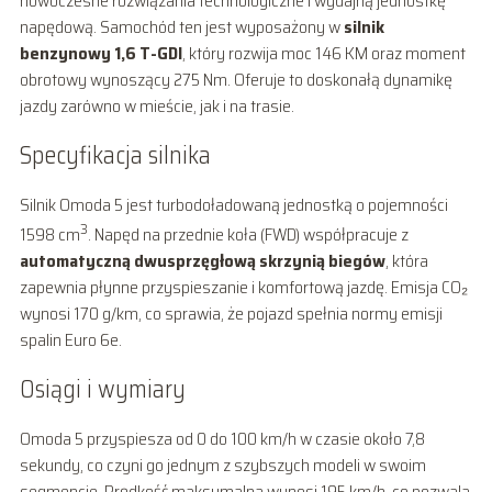
nowoczesne rozwiązania technologiczne i wydajną jednostkę
napędową. Samochód ten jest wyposażony w
silnik
benzynowy 1,6 T-GDI
, który rozwija moc 146 KM oraz moment
obrotowy wynoszący 275 Nm. Oferuje to doskonałą dynamikę
jazdy zarówno w mieście, jak i na trasie.
Specyfikacja silnika
Silnik Omoda 5 jest turbodoładowaną jednostką o pojemności
3
1598 cm
. Napęd na przednie koła (FWD) współpracuje z
automatyczną dwusprzęgłową skrzynią biegów
, która
zapewnia płynne przyspieszanie i komfortową jazdę. Emisja CO₂
wynosi 170 g/km, co sprawia, że pojazd spełnia normy emisji
spalin Euro 6e.
Osiągi i wymiary
Omoda 5 przyspiesza od 0 do 100 km/h w czasie około 7,8
sekundy, co czyni go jednym z szybszych modeli w swoim
segmencie. Prędkość maksymalna wynosi 195 km/h, co pozwala