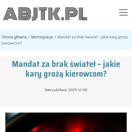
Strona główna
/
Motoryzacja
/
Mandat za brak świateł – jakie kary grożą
kierowcom?
Mandat za brak świateł – jakie
kary grożą kierowcom?
Data publikacji: 2025-12-08