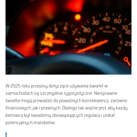
W 2025 roku przepisy dotyczące używania świateł w
samochodach są szczególnie rygorystyczne. Niesprawne
światła mogą prowadzić do poważnych konsekwencji, zarówno
finansowych, jak i prawnych. Dlatego tak ważne jest, aby każdy
kierowca był świadomy obowiązujących regulacji i unikał
potencjalnych mandatów.