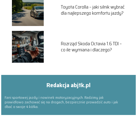
Toyota Corolla – jaki silnik wybrać
dla najlepszego komfortu jazdy?
Rozrząd Skoda Octavia 1.6 TDI –
co ile wymiana i dlaczego?
Redakcja abjtk.pl
Fani sportowej jazdy i nowinek motoryzacyjnych. Radzimy jak
prawidłowo zachować się na drogach, bezpiecznie prowadzić auto i jak
dbać o swoje 4 kółka.