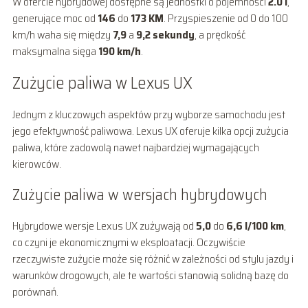
W ofercie hybrydowej dostępne są jednostki o pojemności
2.0 l
,
generujące moc od
146
do
173 KM
. Przyspieszenie od 0 do 100
km/h waha się między
7,9
a
9,2 sekundy
, a prędkość
maksymalna sięga
190 km/h
.
Zużycie paliwa w Lexus UX
Jednym z kluczowych aspektów przy wyborze samochodu jest
jego efektywność paliwowa. Lexus UX oferuje kilka opcji zużycia
paliwa, które zadowolą nawet najbardziej wymagających
kierowców.
Zużycie paliwa w wersjach hybrydowych
Hybrydowe wersje Lexus UX zużywają od
5,0
do
6,6 l/100 km
,
co czyni je ekonomicznymi w eksploatacji. Oczywiście
rzeczywiste zużycie może się różnić w zależności od stylu jazdy i
warunków drogowych, ale te wartości stanowią solidną bazę do
porównań.