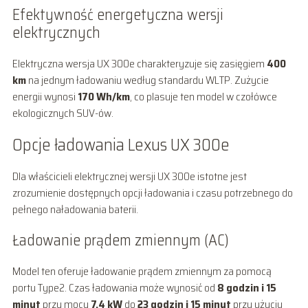
Efektywność energetyczna wersji
elektrycznych
Elektryczna wersja UX 300e charakteryzuje się zasięgiem
400
km
na jednym ładowaniu według standardu WLTP. Zużycie
energii wynosi
170 Wh/km
, co plasuje ten model w czołówce
ekologicznych SUV-ów.
Opcje ładowania Lexus UX 300e
Dla właścicieli elektrycznej wersji UX 300e istotne jest
zrozumienie dostępnych opcji ładowania i czasu potrzebnego do
pełnego naładowania baterii.
Ładowanie prądem zmiennym (AC)
Model ten oferuje ładowanie prądem zmiennym za pomocą
portu Type2. Czas ładowania może wynosić od
8 godzin i 15
minut
przy mocy
7,4 kW
do
23 godzin i 15 minut
przy użyciu