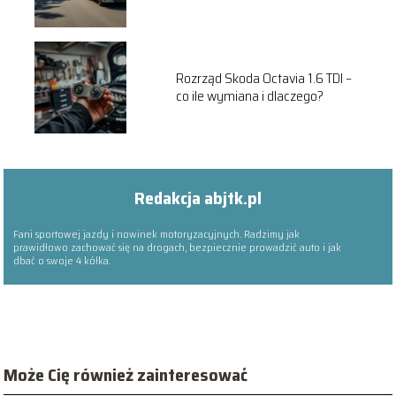
Rozrząd Skoda Octavia 1.6 TDI –
co ile wymiana i dlaczego?
Redakcja abjtk.pl
Fani sportowej jazdy i nowinek motoryzacyjnych. Radzimy jak
prawidłowo zachować się na drogach, bezpiecznie prowadzić auto i jak
dbać o swoje 4 kółka.
Może Cię również zainteresować