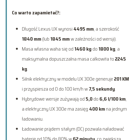
Co warto zapamietać?:
Długość Lexus UX wynosi
4495 mm
, a szerokość
1840 mm
(lub
1845 mm
w zależności od wersji).
Masa własna waha się od
1460 kg
do
1800 kg
, a
maksymalna dopuszczalna masa całkowita to
2245
kg
.
Silnik elektryczny w modelu UX 300e generuje
201 KM
i przyspiesza od 0 do 100 km/h w
7,5 sekundy
.
Hybrydowe wersje zużywają od
5,0
do
6,6 l/100 km
,
a elektryczny UX 300e ma zasięg
400 km
na jednym
ładowaniu.
Ładowanie prądem stałym (DC) pozwala naładować
baterię od 10% do 80% w
62 minuty
, co zwiększa