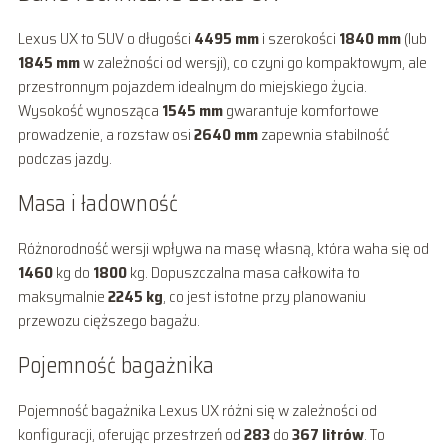
Lexus UX to SUV o długości
4495 mm
i szerokości
1840 mm
(lub
1845 mm
w zależności od wersji), co czyni go kompaktowym, ale
przestronnym pojazdem idealnym do miejskiego życia.
Wysokość wynosząca
1545 mm
gwarantuje komfortowe
prowadzenie, a rozstaw osi
2640 mm
zapewnia stabilność
podczas jazdy.
Masa i ładowność
Różnorodność wersji wpływa na masę własną, która waha się od
1460
kg do
1800
kg. Dopuszczalna masa całkowita to
maksymalnie
2245 kg
, co jest istotne przy planowaniu
przewozu cięższego bagażu.
Pojemność bagażnika
Pojemność bagażnika Lexus UX różni się w zależności od
konfiguracji, oferując przestrzeń od
283
do
367 litrów
. To