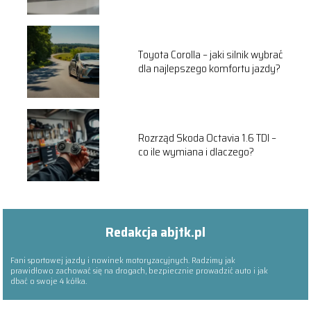
Toyota Corolla – jaki silnik wybrać
dla najlepszego komfortu jazdy?
Rozrząd Skoda Octavia 1.6 TDI –
co ile wymiana i dlaczego?
Redakcja abjtk.pl
Fani sportowej jazdy i nowinek motoryzacyjnych. Radzimy jak
prawidłowo zachować się na drogach, bezpiecznie prowadzić auto i jak
dbać o swoje 4 kółka.