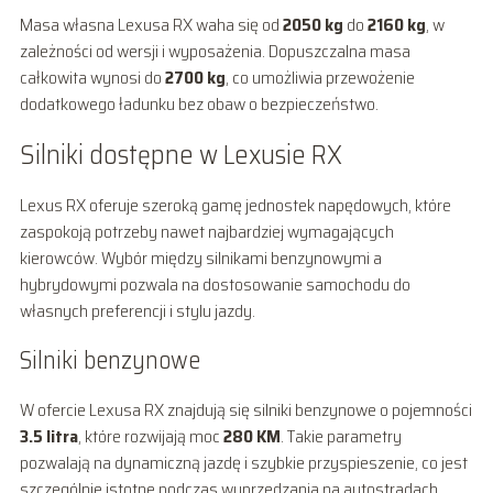
Masa własna Lexusa RX waha się od
2050 kg
do
2160 kg
, w
zależności od wersji i wyposażenia. Dopuszczalna masa
całkowita wynosi do
2700 kg
, co umożliwia przewożenie
dodatkowego ładunku bez obaw o bezpieczeństwo.
Silniki dostępne w Lexusie RX
Lexus RX oferuje szeroką gamę jednostek napędowych, które
zaspokoją potrzeby nawet najbardziej wymagających
kierowców. Wybór między silnikami benzynowymi a
hybrydowymi pozwala na dostosowanie samochodu do
własnych preferencji i stylu jazdy.
Silniki benzynowe
W ofercie Lexusa RX znajdują się silniki benzynowe o pojemności
3.5 litra
, które rozwijają moc
280 KM
. Takie parametry
pozwalają na dynamiczną jazdę i szybkie przyspieszenie, co jest
szczególnie istotne podczas wyprzedzania na autostradach.