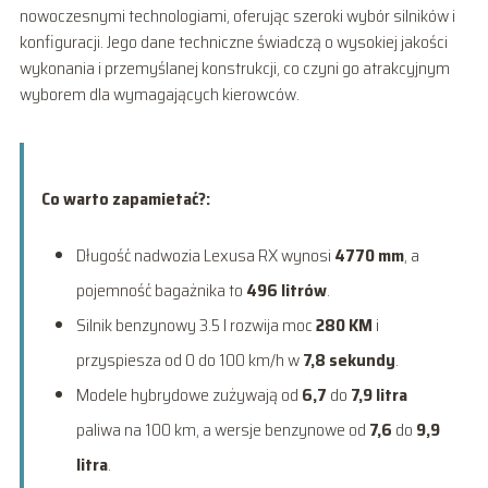
nowoczesnymi technologiami, oferując szeroki wybór silników i
konfiguracji. Jego dane techniczne świadczą o wysokiej jakości
wykonania i przemyślanej konstrukcji, co czyni go atrakcyjnym
wyborem dla wymagających kierowców.
Co warto zapamietać?:
Długość nadwozia Lexusa RX wynosi
4770 mm
, a
pojemność bagażnika to
496 litrów
.
Silnik benzynowy 3.5 l rozwija moc
280 KM
i
przyspiesza od 0 do 100 km/h w
7,8 sekundy
.
Modele hybrydowe zużywają od
6,7
do
7,9 litra
paliwa na 100 km, a wersje benzynowe od
7,6
do
9,9
litra
.