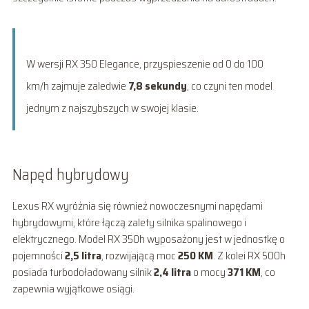
W wersji RX 350 Elegance, przyspieszenie od 0 do 100
km/h zajmuje zaledwie
7,8 sekundy
, co czyni ten model
jednym z najszybszych w swojej klasie.
Napęd hybrydowy
Lexus RX wyróżnia się również nowoczesnymi napędami
hybrydowymi, które łączą zalety silnika spalinowego i
elektrycznego. Model RX 350h wyposażony jest w jednostkę o
pojemności
2,5 litra
, rozwijającą moc
250 KM
. Z kolei RX 500h
posiada turbodoładowany silnik
2,4 litra
o mocy
371 KM
, co
zapewnia wyjątkowe osiągi.