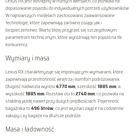
Lexus RX jest dostępny w różnych wersjach, co pozwala na
dopasowanie pojazdu do indywidualnych potrzeb użytkowników.
W najnowszych modelach zastosowano zaawansowane
technologie, które zapewniają zarówno osiągi, jak i
bezpieczeństwo. Warto bliżej przyjrzeć się szczegółowym
parametrom technicznym, które wyróżniają ten pojazd na tle
konkurencji.
Wymiary i masa
Lexus RX charakteryzuje się imponującymi wymiarami, które
zapewniają przestronność wnętrza i komfort podróżowania.
Długość nadwozia wynosi
4770 mm
, szerokość
1885 mm
, a
wysokość
1885 mm
. Rozstaw osi to
2740 mm
, co pozwala na
stabilną jazdę nawet przy dużych prędkościach. Pojemność
bagażnika to
496 litrów
, co jest wystarczające na codzienne
zakupy czy bagaże na dłuższe podróże.
Masa i ładowność