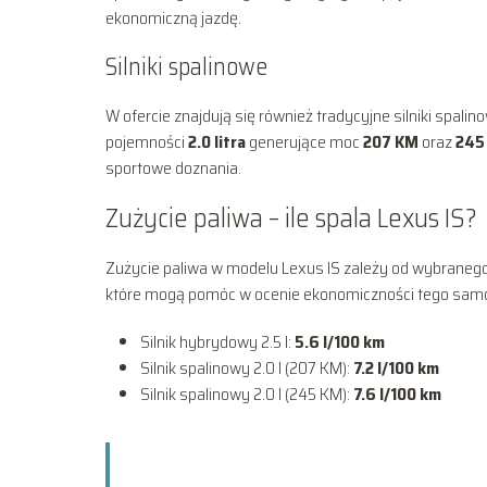
ekonomiczną jazdę.
Silniki spalinowe
W ofercie znajdują się również tradycyjne silniki spali
pojemności
2.0 litra
generujące moc
207 KM
oraz
245
sportowe doznania.
Zużycie paliwa – ile spala Lexus IS?
Zużycie paliwa w modelu Lexus IS zależy od wybranego 
które mogą pomóc w ocenie ekonomiczności tego sam
Silnik hybrydowy 2.5 l:
5.6 l/100 km
Silnik spalinowy 2.0 l (207 KM):
7.2 l/100 km
Silnik spalinowy 2.0 l (245 KM):
7.6 l/100 km