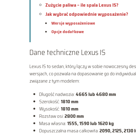
Zużycie paliwa – ile spala Lexus IS?
Jak wybrać odpowiednie wyposażenie?
Wersje wyposażeniowe
Opcje dodatkowe
Dane techniczne Lexus IS
Lexus IS to sedan, który łączy w sobie nowoczesny de
wersjach, co pozwala na dopasowanie go do indywidualn
związane z tym modelem:
Długość nadwozia:
4665 lub 4680 mm
Szerokość:
1810 mm
Wysokość:
1810 mm
Rozstaw osi:
2800 mm
Masa własna:
1555, 1590 lub 1620 kg
Dopuszczalna masa całkowita:
2090, 2125, 2130 