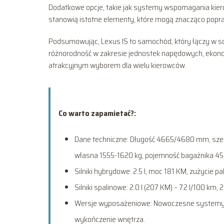
Dodatkowe opcje, takie jak systemy wspomagania kiero
stanowią istotne elementy, które mogą znacząco popraw
Podsumowując, Lexus IS to samochód, który łączy w s
różnorodność w zakresie jednostek napędowych, ekono
atrakcyjnym wyborem dla wielu kierowców.
Co warto zapamietać?:
Dane techniczne: Długość 4665/4680 mm, sz
własna 1555-1620 kg, pojemność bagażnika 450
Silniki hybrydowe: 2.5 l, moc 181 KM, zużycie pa
Silniki spalinowe: 2.0 l (207 KM) – 7.2 l/100 km, 2
Wersje wyposażeniowe: Nowoczesne systemy
wykończenie wnętrza.