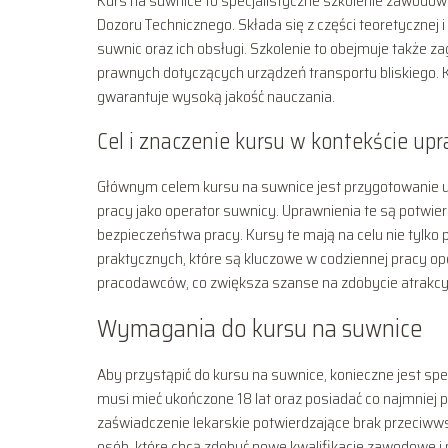
Kurs na suwnice to specjalistyczne szkolenie zawodow
Dozoru Technicznego. Składa się z części teoretycznej 
suwnic oraz ich obsługi. Szkolenie to obejmuje także 
prawnych dotyczących urządzeń transportu bliskiego. 
gwarantuje wysoką jakość nauczania.
Cel i znaczenie kursu w kontekście u
Głównym celem kursu na suwnice jest przygotowanie uc
pracy jako operator suwnicy. Uprawnienia te są potwi
bezpieczeństwa pracy. Kursy te mają na celu nie tylko p
praktycznych, które są kluczowe w codziennej pracy o
pracodawców, co zwiększa szanse na zdobycie atrakcyj
Wymagania do kursu na suwnice
Aby przystąpić do kursu na suwnice, konieczne jest s
musi mieć ukończone 18 lat oraz posiadać co najmniej
zaświadczenie lekarskie potwierdzające brak przeciww
osób, które chcą zdobyć nowe kwalifikacje zawodowe i