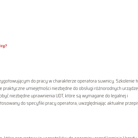
?
icy?
gotowującym do pracy w charakterze operatora suwnicy. Szkolenie t
że praktyczne umiejętności niezbędne do obsługi różnorodnych urządz
dobyć niezbędne uprawnienia UDT, które są wymagane do legalnej i
tosowany do specyfiki pracy operatora, uwzględniając aktualne przepi