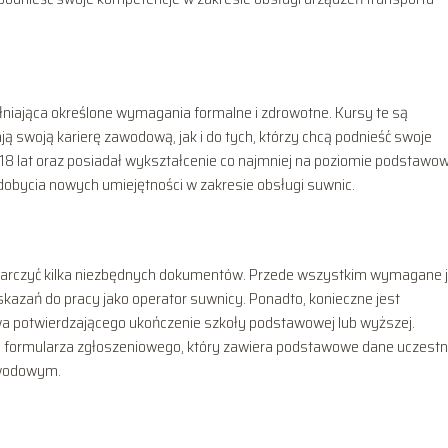
niająca określone wymagania formalne i zdrowotne. Kursy te są
ą swoją karierę zawodową, jak i do tych, którzy chcą podnieść swoje
e 18 lat oraz posiadał wykształcenie co najmniej na poziomie podstaw
obycia nowych umiejętności w zakresie obsługi suwnic.
starczyć kilka niezbędnych dokumentów. Przede wszystkim wymagane 
kazań do pracy jako operator suwnicy. Ponadto, konieczne jest
a potwierdzającego ukończenie szkoły podstawowej lub wyższej.
 formularza zgłoszeniowego, który zawiera podstawowe dane uczestn
awodowym.