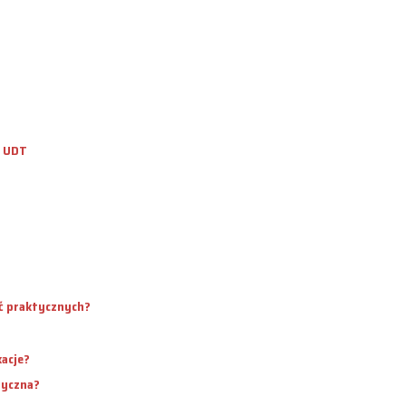
ń UDT
ęć praktycznych?
kacje?
tyczna?