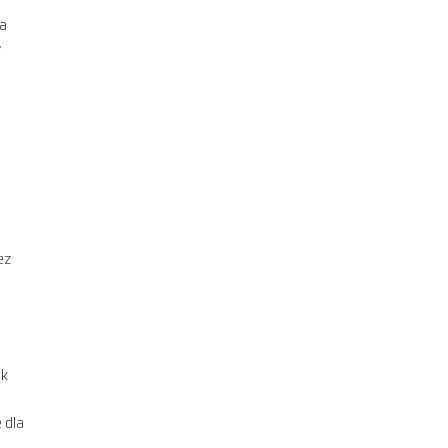
ia
w
ez
ik
 dla