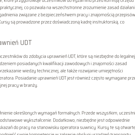
e, które przygotowuje uczestników do egzaminu przed komisją Urzędu
i praktycznej, co pozwala na wszechstronne zrozumienie zasad działan
zagadnienia związane z bezpieczeństwem pracy i znajomością przepisó
Kursy są prowadzone przez doświadczoną kadrę instruktorską, co
prawnień UDT
zestników do zdobycia uprawnień UDT, które są niezbędne do legalnej
erdzeniem posiadanych kwalifikacji zawodowych i znajomości zasad
rzekazanie wiedzy technicznej, ale także rozwijanie umiejętności
peratora. Posiadanie uprawnień UDT jest również często wymagane prz
nej pracy w branży.
pełnienie określonych wymagań formalnych. Przede wszystkim, uczestn
 podstawowe wykształcenie. Dodatkowo, niezbędne jest odpowiednie
skazań do pracy na stanowisku operatora suwnicy. Kursy te są otwarte
 podnieść swoje kompetencje w zakresie obsługi urządzeń transportu