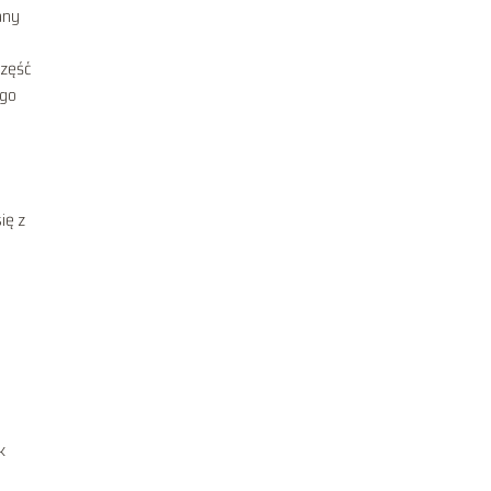
any
część
ego
ię z
k