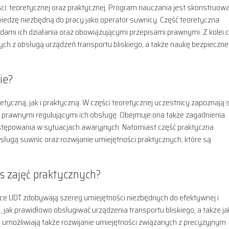
ci: teoretycznej oraz praktycznej. Program nauczania jest skonstruow
iedzę niezbędną do pracy jako operator suwnicy. Część teoretyczna
ami ich działania oraz obowiązującymi przepisami prawnymi. Z kolei 
ych z obsługą urządzeń transportu bliskiego, a także naukę bezpieczn
ie?
yczną, jak i praktyczną. W części teoretycznej uczestnicy zapoznają s
i prawnymi regulującymi ich obsługę. Obejmuje ona także zagadnienia
tępowania w sytuacjach awaryjnych. Natomiast część praktyczna
sługą suwnic oraz rozwijanie umiejętności praktycznych, które są
as zajęć praktycznych?
ce UDT zdobywają szereg umiejętności niezbędnych do efektywnej i
 jak prawidłowo obsługiwać urządzenia transportu bliskiego, a także ja
 umożliwiają także rozwijanie umiejętności związanych z precyzyjnym