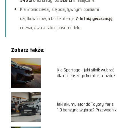
940 zł
oraz kredyt od
928 zł
miesięcznie.
Kia Stonic cieszy się pozytywnymi opiniami
użytkowników, a także oferuje
7-letnią gwarancję
,
co zwiększa atrakcyjność modelu.
Zobacz także:
Kia Sportage – jaki silnik wybrać
dla najlepszego komfortu jazdy?
Jaki akumulator do Toyoty Yaris
1.0 benzyna wybrać? Przewodnik