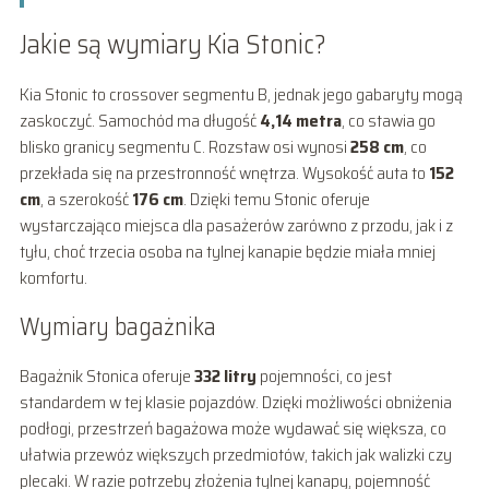
Jakie są wymiary Kia Stonic?
Kia Stonic to crossover segmentu B, jednak jego gabaryty mogą
zaskoczyć. Samochód ma długość
4,14 metra
, co stawia go
blisko granicy segmentu C. Rozstaw osi wynosi
258 cm
, co
przekłada się na przestronność wnętrza. Wysokość auta to
152
cm
, a szerokość
176 cm
. Dzięki temu Stonic oferuje
wystarczająco miejsca dla pasażerów zarówno z przodu, jak i z
tyłu, choć trzecia osoba na tylnej kanapie będzie miała mniej
komfortu.
Wymiary bagażnika
Bagażnik Stonica oferuje
332 litry
pojemności, co jest
standardem w tej klasie pojazdów. Dzięki możliwości obniżenia
podłogi, przestrzeń bagażowa może wydawać się większa, co
ułatwia przewóz większych przedmiotów, takich jak walizki czy
plecaki. W razie potrzeby złożenia tylnej kanapy, pojemność