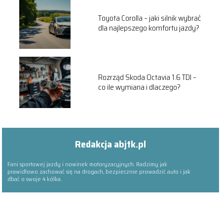
Toyota Corolla – jaki silnik wybrać
dla najlepszego komfortu jazdy?
Rozrząd Skoda Octavia 1.6 TDI –
co ile wymiana i dlaczego?
Redakcja abjtk.pl
Fani sportowej jazdy i nowinek motoryzacyjnych. Radzimy jak
prawidłowo zachować się na drogach, bezpiecznie prowadzić auto i jak
dbać o swoje 4 kółka.