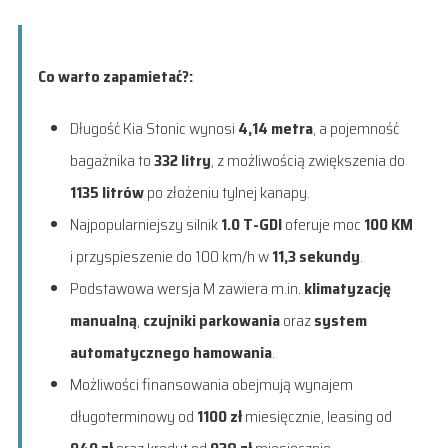
Co warto zapamietać?:
Długość Kia Stonic wynosi
4,14 metra
, a pojemność
bagażnika to
332 litry
, z możliwością zwiększenia do
1135 litrów
po złożeniu tylnej kanapy.
Najpopularniejszy silnik
1.0 T-GDI
oferuje moc
100 KM
i przyspieszenie do 100 km/h w
11,3 sekundy
.
Podstawowa wersja M zawiera m.in.
klimatyzację
manualną
,
czujniki parkowania
oraz
system
automatycznego hamowania
.
Możliwości finansowania obejmują wynajem
długoterminowy od
1100 zł
miesięcznie, leasing od