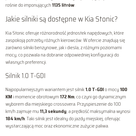
rośnie do imponujących
1135 litrów
.
Jakie silniki są dostępne w Kia Stonic?
Kia Stonic oferuje różnorodność jednostek napędowych, które
zaspokoją potrzeby różnych kierowców. W ofercie znajdują się
zarówno silniki benzynowe, jak i diesla, z różnymi poziomami
mocy, co pozwala na dobranie odpowiedniej konfiguracji do
własnych preferencji.
Silnik 1.0 T-GDI
Najpopularniejszym wariantem jest silnik
1.0 T-GDI
o mocy
100
KM
i momencie obrotowym
172 Nm
, co czyni go dynamicznym
wyborem dla miejskiego crossovera. Przyspieszenie do 100
km/h zajmuje mu
11,3 sekundy
, a prędkość maksymalna wynosi
184 km/h
. Taki silnik jest idealny do jazdy miejskiej, oferując
wystarczającą moc oraz ekonomiczne zużycie paliwa.