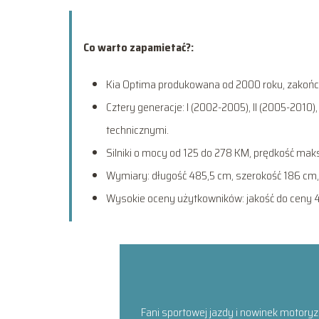
Co warto zapamietać?:
Kia Optima produkowana od 2000 roku, zakończ
Cztery generacje: I (2002-2005), II (2005-2010),
technicznymi.
Silniki o mocy od 125 do 278 KM, prędkość mak
Wymiary: długość 485,5 cm, szerokość 186 cm,
Wysokie oceny użytkowników: jakość do ceny 4,
Fani sportowej jazdy i nowinek motoryz