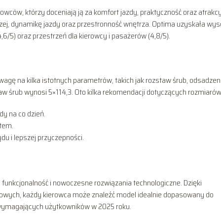
owców, którzy doceniają ją za komfort jazdy, praktyczność oraz atrakc
zej, dynamikę jazdy oraz przestronność wnętrza. Optima uzyskała wys
,6/5) oraz przestrzeń dla kierowcy i pasażerów (4,8/5).
wagę na kilka istotnych parametrów, takich jak rozstaw śrub, odsadzen
w śrub wynosi 5×114,3. Oto kilka rekomendacji dotyczących rozmiarów 
dy na co dzień.
tem.
du i lepszej przyczepności.
 funkcjonalność i nowoczesne rozwiązania technologiczne. Dzięki
ziowych, każdy kierowca może znaleźć model idealnie dopasowany do
i wymagających użytkowników w 2025 roku.