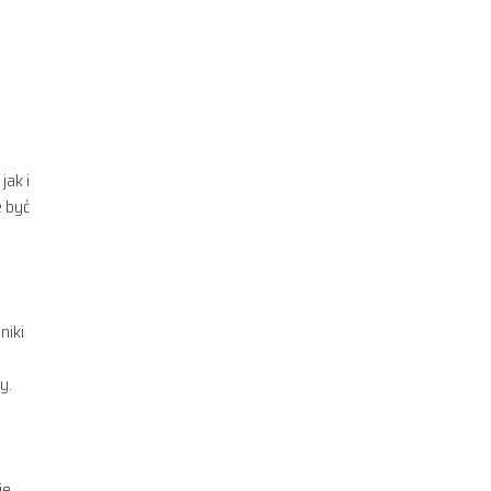
jak i
e być
niki
y.
je