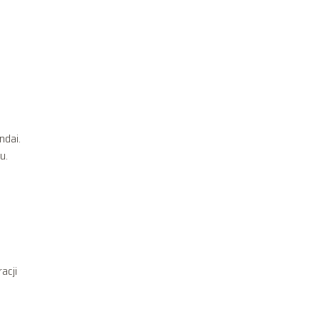
ndai.
u.
acji