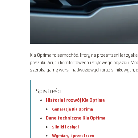
Kia Optima to samochód, który na przestrzeni lat zysk
poszukujących komfortowego i stylowego pojazdu. Mod
szeroką gamę wersji nadwoziowych oraz silnikowych, d
Spis treści:
Historia i rozwój Kia Optima
Generacje Kia Optima
Dane techniczne Kia Optima
Silniki i osiągi
Wymiary i przestrzeń