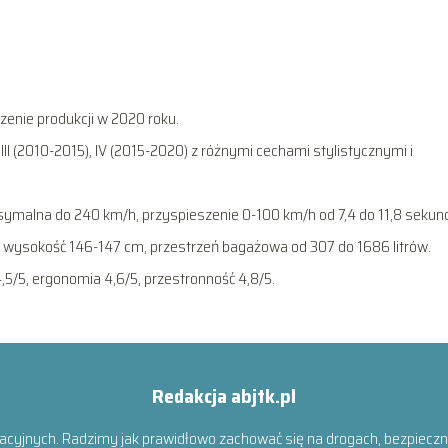
enie produkcji w 2020 roku.
 III (2010-2015), IV (2015-2020) z różnymi cechami stylistycznymi i
symalna do 240 km/h, przyspieszenie 0-100 km/h od 7,4 do 11,8 sekun
 wysokość 146-147 cm, przestrzeń bagażowa od 307 do 1686 litrów.
5/5, ergonomia 4,6/5, przestronność 4,8/5.
Redakcja abjtk.pl
acyjnych. Radzimy jak prawidłowo zachować się na drogach, bezpiecznie