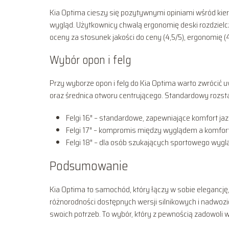
Kia Optima cieszy się pozytywnymi opiniami wśród kier
wygląd. Użytkownicy chwalą ergonomię deski rozdzielc
oceny za stosunek jakości do ceny (4,5/5), ergonomię (4
Wybór opon i felg
Przy wyborze opon i felg do Kia Optima warto zwrócić u
oraz średnica otworu centrującego. Standardowy rozsta
Felgi 16″ – standardowe, zapewniające komfort jaz
Felgi 17″ – kompromis między wyglądem a komfor
Felgi 18″ – dla osób szukających sportowego wyglą
Podsumowanie
Kia Optima to samochód, który łączy w sobie elegancję,
różnorodności dostępnych wersji silnikowych i nadwo
swoich potrzeb. To wybór, który z pewnością zadowol