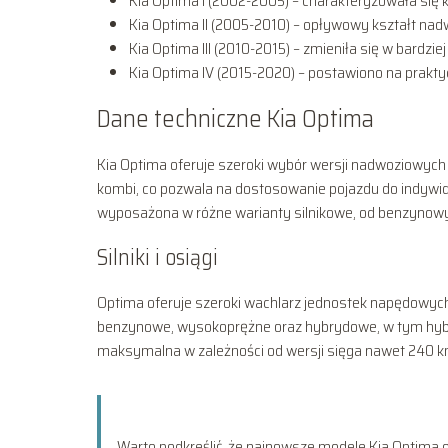
Kia Optima I (2002-2005) – charakteryzowała si
Kia Optima II (2005-2010) – opływowy kształt nadw
Kia Optima III (2010-2015) – zmieniła się w bard
Kia Optima IV (2015-2020) – postawiono na prakty
Dane techniczne Kia Optima
Kia Optima oferuje szeroki wybór wersji nadwoziowych 
kombi, co pozwala na dostosowanie pojazdu do indywid
wyposażona w różne warianty silnikowe, od benzynowyc
Silniki i osiągi
Optima oferuje szeroki wachlarz jednostek napędowych,
benzynowe, wysokoprężne oraz hybrydowe, w tym hybry
maksymalna w zależności od wersji sięga nawet 240 km
Warto podkreślić, że najnowsze modele Kia Optima of