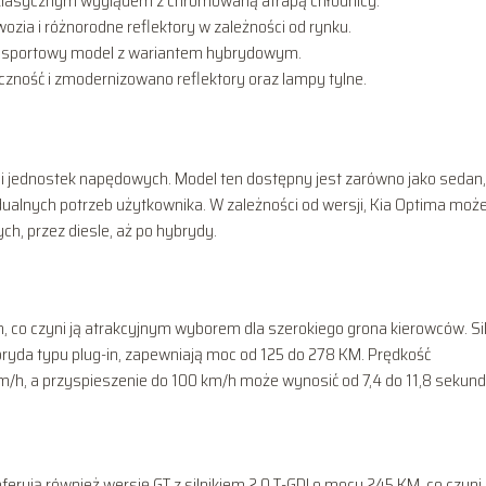
ę klasycznym wyglądem z chromowaną atrapą chłodnicy.
ozia i różnorodne reflektory w zależności od rynku.
ziej sportowy model z wariantem hybrydowym.
czność i zmodernizowano reflektory oraz lampy tylne.
i jednostek napędowych. Model ten dostępny jest zarówno jako sedan, 
ualnych potrzeb użytkownika. W zależności od wersji, Kia Optima moż
h, przez diesle, aż po hybrydy.
 co czyni ją atrakcyjnym wyborem dla szerokiego grona kierowców. Sil
da typu plug-in, zapewniają moc od 125 do 278 KM. Prędkość
/h, a przyspieszenie do 100 km/h może wynosić od 7,4 do 11,8 sekund
erują również wersję GT z silnikiem 2.0 T-GDI o mocy 245 KM, co czyni 