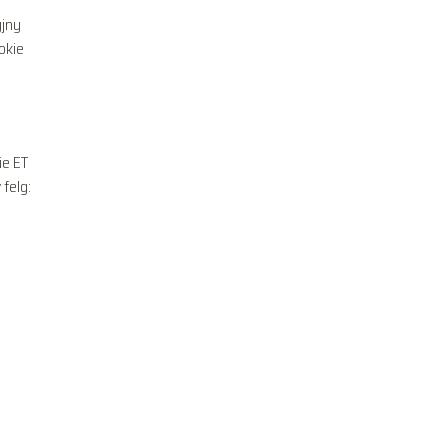
yjny
okie
ie ET
felg: