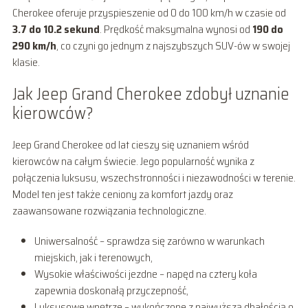
Cherokee oferuje przyspieszenie od 0 do 100 km/h w czasie od
3.7 do 10.2 sekund
. Prędkość maksymalna wynosi od
190 do
290 km/h
, co czyni go jednym z najszybszych SUV-ów w swojej
klasie.
Jak Jeep Grand Cherokee zdobył uznanie
kierowców?
Jeep Grand Cherokee od lat cieszy się uznaniem wśród
kierowców na całym świecie. Jego popularność wynika z
połączenia luksusu, wszechstronności i niezawodności w terenie.
Model ten jest także ceniony za komfort jazdy oraz
zaawansowane rozwiązania technologiczne.
Uniwersalność – sprawdza się zarówno w warunkach
miejskich, jak i terenowych,
Wysokie właściwości jezdne – napęd na cztery koła
zapewnia doskonałą przyczepność,
Luksusowe wnętrze – wykończone z najwyższą dbałością o