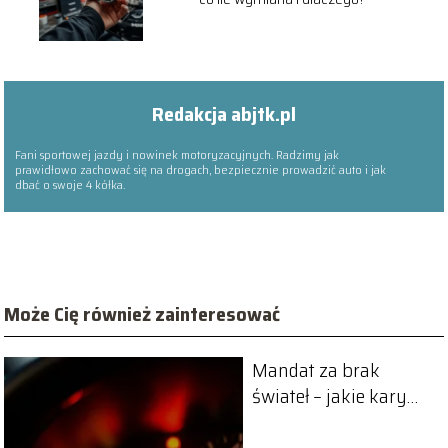
Redakcja abjtk.pl
Fani sportowej jazdy i nowinek motoryzacyjnych. Radzimy jak
prawidłowo zachować się na drogach, bezpiecznie prowadzić auto i jak
dbać o swoje 4 kółka.
Może Cię również zainteresować
Mandat za brak
świateł – jakie kary
grożą kierowcom?