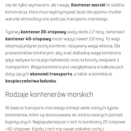
się nie tylko wymiarami, ale i wagą.
Kontener morski
to solidna
konstrukcja, która musi wytrzymywać duże obciążenia i trudne
warunki atmosferyczne podczas transportu morskiego.
Typowy
kontener 20-stopowy
waży około 2,2 tony, natomiast
kontener 40-stopowy
może ważyć nawet 3,8 tony. Te wagi
obejmują jedynie pusty kontener, nazywany wagą własną. Dla
przewoźników istotne jest, aby znać dokładną wagę kontenera,
gdyż wpływa to na jego ładowność oraz na koszty związane z
transportem. Waga kontenera jest uwzględniana w kalkulacjach
dotyczących
ekonomii transportu
, a także w kontekście
bezpieczeństwa ładunku
.
Rodzaje kontenerów morskich
W świecie transportu morskiego istnieje wiele różnych typów
kontenerów, które są dostosowane do zróżnicowanych potrzeb
logistycznych. Najpopularniejsze z nich to kontenery 20-stopowe
i 40-stopowe. Każdy z nich ma swoje unikalne cechy i