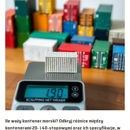
Ile waży kontener morski? Odkryj różnice między
kontenerami 20- i 40-stopowymi oraz ich specyfikacje, w