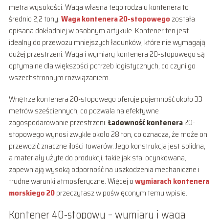
metra wysokości. Waga własna tego rodzaju kontenera to
średnio 2,2 tony.
Waga kontenera 20-stopowego
została
opisana dokładniej w osobnym artykule. Kontener ten jest
idealny do przewozu mniejszych ładunków, które nie wymagają
dużej przestrzeni. Waga i wymiary kontenera 20-stopowego są
optymalne dla większości potrzeb logistycznych, co czyni go
wszechstronnym rozwiązaniem.
Wnętrze kontenera 20-stopowego oferuje pojemność około 33
metrów sześciennych, co pozwala na efektywne
zagospodarowanie przestrzeni.
Ładowność kontenera
20-
stopowego wynosi zwykle około 28 ton, co oznacza, że może on
przewozić znaczne ilości towarów. Jego konstrukcja jest solidna,
a materiały użyte do produkcji, takie jak stal ocynkowana,
zapewniają wysoką odporność na uszkodzenia mechaniczne i
trudne warunki atmosferyczne. Więcej o
wymiarach kontenera
morskiego 20
przeczytasz w poświęconym temu wpisie.
Kontener 40-stopowy – wymiary i waga