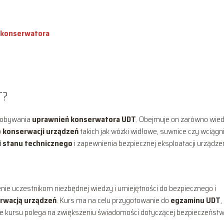
 konserwatora
T?
zdobywania
uprawnień konserwatora UDT
. Obejmuje on zarówno wie
o
konserwacji urządzeń
takich jak wózki widłowe, suwnice czy wciągni
i stanu technicznego
i zapewnienia bezpiecznej eksploatacji urządze
e uczestnikom niezbędnej wiedzy i umiejętności do bezpiecznego i
rwacją urządzeń
. Kurs ma na celu przygotowanie do
egzaminu UDT
,
ie kursu polega na zwiększeniu świadomości dotyczącej bezpieczeństw