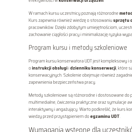
efektywności w
konserwacji urządzeń
.
W ramach kursu uczestnicy poznają różnorodne
metod
Kurs zapewnia również wiedzę o stosowaniu
sprzętu 
pracowników. Dzięki zdobytym umiejętnościom, uczest
zachowanie ciągłości pracy i minimalizację ryzyka wyp
Program kursu i metody szkoleniowe
Program kursu konserwatora UDT jest kompleksowy i obe
o
instrukcji obsługi
i
dzienniku konserwacji
, które
konserwacyjnych. Szkolenie obejmuje również zagadni
zapewnienia bezpieczeństwa pracy.
Metody szkoleniowe są różnorodne i dostosowane do p
multimedialne, ćwiczenia praktyczne oraz symulacje aw
interaktywny i angażujący. Warto podkreślić, że kurs
wiedzy przed przystąpieniem do
egzaminu UDT
.
Wymagania wstępne dla uczestnik