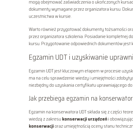
mogą obejmować zaświadczenia o ukończonych kursach
dokumenty wymagane przez organizatora kursu. Dokumen
uczestnictwa w kursie.
Warto również przygotować dokumenty tożsamości ora
przez organizatora szkolenia. Posiadanie kompletnej do
kursu. Przygotowanie odpowiednich dokumentów jest k
Egzamin UDT i uzyskiwanie uprawn
Egzamin UDT jest kluczowym etapem w procesie uzys
ma na celu sprawdzenie wiedzy i umiejętności zdobyty
niezbędny do uzyskania certyfikatu uprawniającego d
Jak przebiega egzamin na konserwator
Egzamin na konserwatora UDT składa się z części teoret
wiedzą z zakresu
konserwacji urządzeń
i obowiązują
konserwacji
oraz umiejętnością oceny stanu technicz