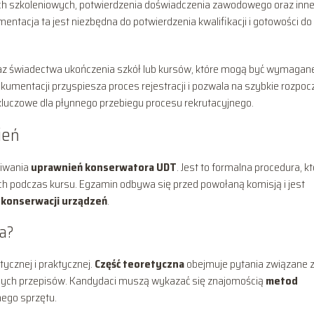
 szkoleniowych, potwierdzenia doświadczenia zawodowego oraz inn
tacja ta jest niezbędna do potwierdzenia kwalifikacji i gotowości do
z świadectwa ukończenia szkół lub kursów, które mogą być wymagan
kumentacji przyspiesza proces rejestracji i pozwala na szybkie rozpoc
luczowe dla płynnego przebiegu procesu rekrutacyjnego.
ień
kiwania
uprawnień konserwatora UDT
. Jest to formalna procedura, k
ch podczas kursu. Egzamin odbywa się przed powołaną komisją i jest
o
konserwacji urządzeń
.
a?
ycznej i praktycznej.
Część teoretyczna
obejmuje pytania związane 
cych przepisów. Kandydaci muszą wykazać się znajomością
metod
nego sprzętu.