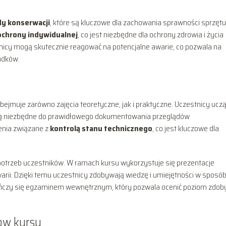
y konserwacji
, które są kluczowe dla zachowania sprawności sprzętu
ochrony indywidualnej
, co jest niezbędne dla ochrony zdrowia i życia
nicy mogą skutecznie reagować na potencjalne awarie, co pozwala na
adków.
jmuje zarówno zajęcia teoretyczne, jak i praktyczne. Uczestnicy uczą
 są niezbędne do prawidłowego dokumentowania przeglądów
enia związane z
kontrolą stanu technicznego
, co jest kluczowe dla
otrzeb uczestników. W ramach kursu wykorzystuje się prezentacje
arii. Dzięki temu uczestnicy zdobywają wiedzę i umiejętności w sposó
 kończy się egzaminem wewnętrznym, który pozwala ocenić poziom zdob
ów kursu