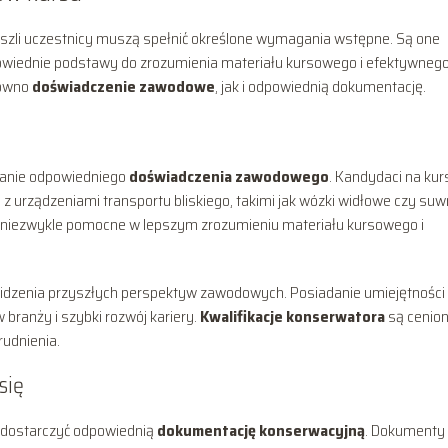
yszli uczestnicy muszą spełnić określone wymagania wstępne. Są one
powiednie podstawy do zrozumienia materiału kursowego i efektywneg
równo
doświadczenie zawodowe
, jak i odpowiednią dokumentację.
danie odpowiedniego
doświadczenia zawodowego
. Kandydaci na kur
 urządzeniami transportu bliskiego, takimi jak wózki widłowe czy suw
ż niezwykle pomocne w lepszym zrozumieniu materiału kursowego i
widzenia przyszłych perspektyw zawodowych. Posiadanie umiejętności
 branży i szybki rozwój kariery.
Kwalifikacje konserwatora
są cenion
rudnienia.
się
dostarczyć odpowiednią
dokumentację konserwacyjną
. Dokumenty 