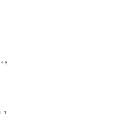
.
 się
b
ytej