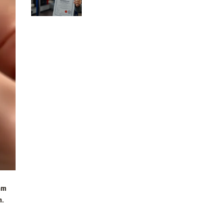
obsługi windy
samochodowej?
am
m.