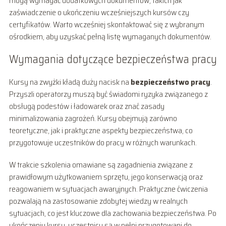
mogą wymagać dodatkowych dokumentów, takich jak
zaświadczenie o ukończeniu wcześniejszych kursów czy
certyfikatów. Warto wcześniej skontaktować się z wybranym
ośrodkiem, aby uzyskać pełną listę wymaganych dokumentów.
Wymagania dotyczące bezpieczeństwa pracy
Kursy na zwyżki kładą duży nacisk na
bezpieczeństwo pracy
.
Przyszli operatorzy muszą być świadomi ryzyka związanego z
obsługą podestów i ładowarek oraz znać zasady
minimalizowania zagrożeń. Kursy obejmują zarówno
teoretyczne, jak i praktyczne aspekty bezpieczeństwa, co
przygotowuje uczestników do pracy w różnych warunkach.
W trakcie szkolenia omawiane są zagadnienia związane z
prawidłowym użytkowaniem sprzętu, jego konserwacją oraz
reagowaniem w sytuacjach awaryjnych. Praktyczne ćwiczenia
pozwalają na zastosowanie zdobytej wiedzy w realnych
sytuacjach, co jest kluczowe dla zachowania bezpieczeństwa. Po
ukończeniu kursu, uczestnicy są w pełni przygotowani do