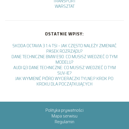
TRANSPORT
WARSZTAT
OSTATNIE WPISY:
SKODA OCTAVIA 3 1.4 TSI – JAK CZĘSTO NALEŻY ZMIENIAĆ
PASEK ROZRZĄDU?
DANE TECHNICZNE BMW E90: CO MUSISZ WIEDZIEĆ O TYM
MODELU?
AUDI Q3 DANE TECHNICZNE: CO MUSISZ WIEDZIEĆ O TYM
SUV-IE?
JAK WYMIENIĆ PIÓRO WYCIERACZKI TYLNEJ? KROK PO
KROKU DLA POCZĄTKUJĄCYCH
Polityka prywatności
Mapa serwisu
Regulamin