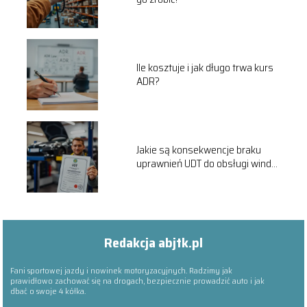
Ile kosztuje i jak długo trwa kurs
ADR?
Jakie są konsekwencje braku
uprawnień UDT do obsługi windy
samochodowej?
Redakcja abjtk.pl
Fani sportowej jazdy i nowinek motoryzacyjnych. Radzimy jak
prawidłowo zachować się na drogach, bezpiecznie prowadzić auto i jak
dbać o swoje 4 kółka.