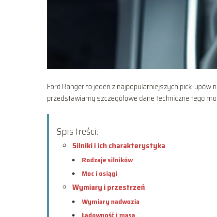
Ford Ranger to jeden z najpopularniejszych pick-upów 
przedstawiamy szczegółowe dane techniczne tego model
Spis treści:
Silniki i ich charakterystyka
Rodzaje silników
Moc i osiągi
Wymiary i przestrzeń
Wymiary nadwozia
Ładowność i masa