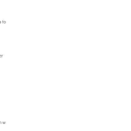
 to
er
m w