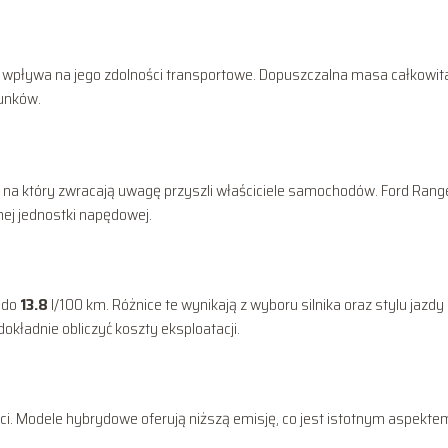
o wpływa na jego zdolności transportowe. Dopuszczalna masa całkowita
unków.
, na który zwracają uwagę przyszli właściciele samochodów. Ford Rang
nej jednostki napędowej.
do
13.8
l/100 km. Różnice te wynikają z wyboru silnika oraz stylu jazdy
dokładnie obliczyć koszty eksploatacji.
ści. Modele hybrydowe oferują niższą emisję, co jest istotnym aspekte