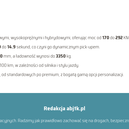
nowymi, wysokoprężnymi i hybrydowymi, oferując moc od
170
do
292
KM
9
do
14.9
sekund, co czyni go dynamicznym pick-upem.
0
mm, a ładowność wynosi do
3350
kg.
100 km, w zależności od silnika i stylu jazdy.
 od standardowych po premium, z bogatą gamą opcji personalizacji.
Redakcja abjtk.pl
acyjnych. Radzimy jak prawidłowo zachować się na drogach, bezpiecznie