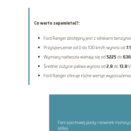
Co warto zapamietać?:
Ford Ranger dostępny jest z silnikami benzy
Przyspieszenie od 0 do 100 km/h wynosi od
7.
Wymiary nadwozia wahają się od
5225
do
636
Średnie zużycie paliwa wynosi od
2.8
do
13.8
l/
Ford Ranger oferuje różne wersje wyposażenia,
Fani sportowej jazdy i nowinek motoryz
kółka.