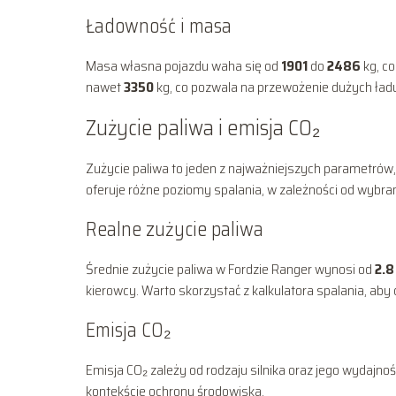
Ładowność i masa
Masa własna pojazdu waha się od
1901
do
2486
kg, c
nawet
3350
kg, co pozwala na przewożenie dużych ład
Zużycie paliwa i emisja CO₂
Zużycie paliwa to jeden z najważniejszych parametrów
oferuje różne poziomy spalania, w zależności od wybra
Realne zużycie paliwa
Średnie zużycie paliwa w Fordzie Ranger wynosi od
2.8
kierowcy. Warto skorzystać z kalkulatora spalania, aby 
Emisja CO₂
Emisja CO₂ zależy od rodzaju silnika oraz jego wydajno
kontekście ochrony środowiska.