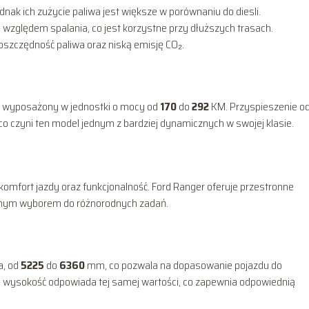
dnak ich zużycie paliwa jest większe w porównaniu do diesli.
 względem spalania, co jest korzystne przy dłuższych trasach.
oszczędność paliwa oraz niską emisję CO₂.
yć wyposażony w jednostki o mocy od
170
do
292
KM. Przyspieszenie o
o czyni ten model jednym z bardziej dynamicznych w swojej klasie.
omfort jazdy oraz funkcjonalność. Ford Ranger oferuje przestronne
alnym wyborem do różnorodnych zadań.
a, od
5225
do
6360
mm, co pozwala na dopasowanie pojazdu do
wysokość odpowiada tej samej wartości, co zapewnia odpowiednią