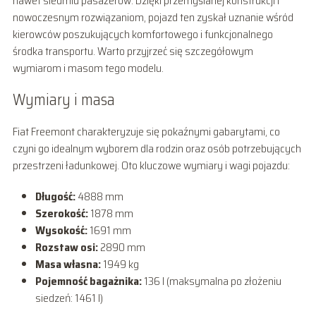
nawet siedmiu pasażerów. Dzięki przemyślanej konstrukcji i
nowoczesnym rozwiązaniom, pojazd ten zyskał uznanie wśród
kierowców poszukujących komfortowego i funkcjonalnego
środka transportu. Warto przyjrzeć się szczegółowym
wymiarom i masom tego modelu.
Wymiary i masa
Fiat Freemont charakteryzuje się pokaźnymi gabarytami, co
czyni go idealnym wyborem dla rodzin oraz osób potrzebujących
przestrzeni ładunkowej. Oto kluczowe wymiary i wagi pojazdu:
Długość:
4888 mm
Szerokość:
1878 mm
Wysokość:
1691 mm
Rozstaw osi:
2890 mm
Masa własna:
1949 kg
Pojemność bagażnika:
136 l (maksymalna po złożeniu
siedzeń: 1461 l)