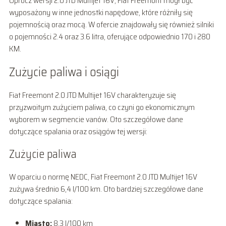
Oprócz wersji 2.0 JTD Multijet 16V, Fiat Freemont mógł być
wyposażony w inne jednostki napędowe, które różniły się
pojemnością oraz mocą. W ofercie znajdowały się również silniki
o pojemności 2.4 oraz 3.6 litra, oferujące odpowiednio 170 i 280
KM.
Zużycie paliwa i osiągi
Fiat Freemont 2.0 JTD Multijet 16V charakteryzuje się
przyzwoitym zużyciem paliwa, co czyni go ekonomicznym
wyborem w segmencie vanów. Oto szczegółowe dane
dotyczące spalania oraz osiągów tej wersji:
Zużycie paliwa
W oparciu o normę NEDC, Fiat Freemont 2.0 JTD Multijet 16V
zużywa średnio 6,4 l/100 km. Oto bardziej szczegółowe dane
dotyczące spalania:
Miasto:
8,3 l/100 km