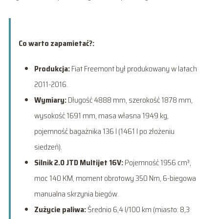
Co warto zapamietać?:
Produkcja:
Fiat Freemont był produkowany w latach
2011-2016.
Wymiary:
Długość 4888 mm, szerokość 1878 mm,
wysokość 1691 mm, masa własna 1949 kg,
pojemność bagażnika 136 l (1461 l po złożeniu
siedzeń).
Silnik 2.0 JTD Multijet 16V:
Pojemność 1956 cm³,
moc 140 KM, moment obrotowy 350 Nm, 6-biegowa
manualna skrzynia biegów.
Zużycie paliwa:
Średnio 6,4 l/100 km (miasto: 8,3