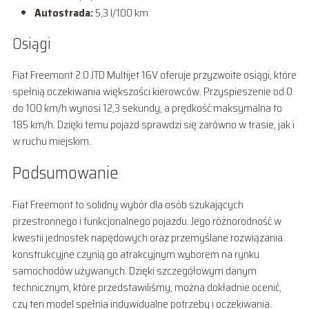
Autostrada:
5,3 l/100 km
Osiągi
Fiat Freemont 2.0 JTD Multijet 16V oferuje przyzwoite osiągi, które
spełnią oczekiwania większości kierowców. Przyspieszenie od 0
do 100 km/h wynosi 12,3 sekundy, a prędkość maksymalna to
185 km/h. Dzięki temu pojazd sprawdzi się zarówno w trasie, jak i
w ruchu miejskim.
Podsumowanie
Fiat Freemont to solidny wybór dla osób szukających
przestronnego i funkcjonalnego pojazdu. Jego różnorodność w
kwestii jednostek napędowych oraz przemyślane rozwiązania
konstrukcyjne czynią go atrakcyjnym wyborem na rynku
samochodów używanych. Dzięki szczegółowym danym
technicznym, które przedstawiliśmy, można dokładnie ocenić,
czy ten model spełnia indywidualne potrzeby i oczekiwania.