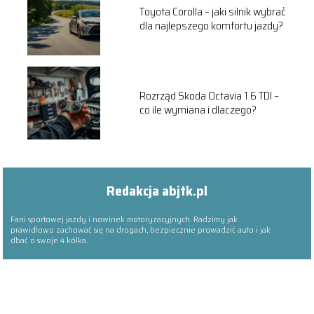
Toyota Corolla – jaki silnik wybrać
dla najlepszego komfortu jazdy?
Rozrząd Skoda Octavia 1.6 TDI –
co ile wymiana i dlaczego?
Redakcja abjtk.pl
Fani sportowej jazdy i nowinek motoryzacyjnych. Radzimy jak
prawidłowo zachować się na drogach, bezpiecznie prowadzić auto i jak
dbać o swoje 4 kółka.