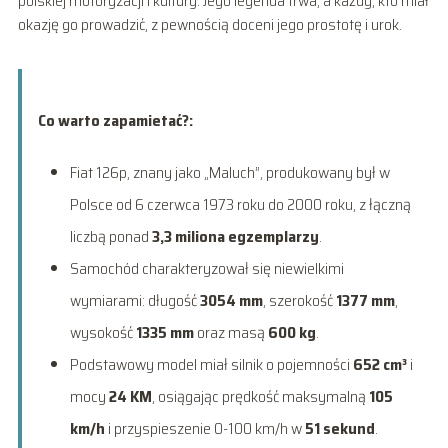
polskiej motoryzacji i kultury. Jego legenda trwa, a każdy, kto miał
okazję go prowadzić, z pewnością doceni jego prostotę i urok.
Co warto zapamietać?:
Fiat 126p, znany jako „Maluch”, produkowany był w
Polsce od 6 czerwca 1973 roku do 2000 roku, z łączną
liczbą ponad
3,3 miliona egzemplarzy
.
Samochód charakteryzował się niewielkimi
wymiarami: długość
3054 mm
, szerokość
1377 mm
,
wysokość
1335 mm
oraz masą
600 kg
.
Podstawowy model miał silnik o pojemności
652 cm³
i
mocy
24 KM
, osiągając prędkość maksymalną
105
km/h
i przyspieszenie 0-100 km/h w
51 sekund
.