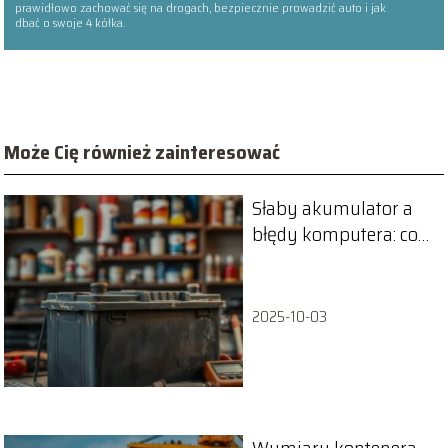
prawidłowo zachować się na drogach, bezpiecznie prowadzić auto i jak
dbać o swoje 4 kółka.
Może Cię również zainteresować
Słaby akumulator a
błędy komputera: co
musisz wiedzieć?
2025-10-03