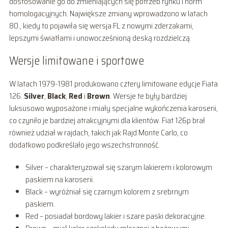
dostosowanie go do zmieniających się potrzeb rynku i norm
homologacyjnych. Największe zmiany wprowadzono w latach
80., kiedy to pojawiła się wersja FL z nowymi zderzakami,
lepszymi światłami i unowocześnioną deską rozdzielczą.
Wersje limitowane i sportowe
W latach 1979-1981 produkowano cztery limitowane edycje Fiata
126:
Silver
,
Black
,
Red
i
Brown
. Wersje te były bardziej
luksusowo wyposażone i miały specjalne wykończenia karoserii,
co czyniło je bardziej atrakcyjnymi dla klientów. Fiat 126p brał
również udział w rajdach, takich jak Rajd Monte Carlo, co
dodatkowo podkreślało jego wszechstronność.
Silver – charakteryzował się szarym lakierem i kolorowym
paskiem na karoserii.
Black – wyróżniał się czarnym kolorem z srebrnym
paskiem.
Red – posiadał bordowy lakier i szare paski dekoracyjne.