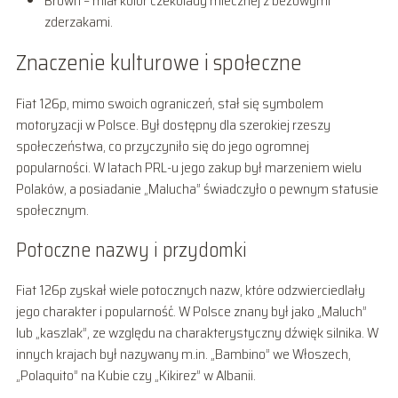
Brown – miał kolor czekolady mlecznej z beżowymi
zderzakami.
Znaczenie kulturowe i społeczne
Fiat 126p, mimo swoich ograniczeń, stał się symbolem
motoryzacji w Polsce. Był dostępny dla szerokiej rzeszy
społeczeństwa, co przyczyniło się do jego ogromnej
popularności. W latach PRL-u jego zakup był marzeniem wielu
Polaków, a posiadanie „Malucha” świadczyło o pewnym statusie
społecznym.
Potoczne nazwy i przydomki
Fiat 126p zyskał wiele potocznych nazw, które odzwierciedlały
jego charakter i popularność. W Polsce znany był jako „Maluch”
lub „kaszlak”, ze względu na charakterystyczny dźwięk silnika. W
innych krajach był nazywany m.in. „Bambino” we Włoszech,
„Polaquito” na Kubie czy „Kikirez” w Albanii.