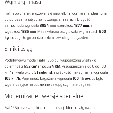
Wymiary i masa
Fiat 126p charakteryzował się niewielkimi wymiarami, idealnymi
do poruszania się po zatłoczonych miastach. Długość
samochodu wynosiła
3054 mm
, szerokość
1377 mm
, a
wysokość
1335 mm
. Masa własna oscylowała w granicach
600
kg
, co czyniło go bardzo lekkim i zwrotnym pojazdem.
Silnik i osiągi
Podstawowy model Fiata 126p był wyposażony w silnik o
pojemności
652 cm³
i mocy
24 KM
. Przyspieszenie od 0 do 100
km/h trwało około
51 sekund
, a prędkość maksymalna wynosiła
105 km/h
. Pojemność bagażnika wynosiła
100 litrów
, co było
wystarczające na codzienne zakupy czy małe bagaże.
Modernizacje i wersje specjalne
Fiat 126p przeszedł kilka modernizacji, które miały na celu