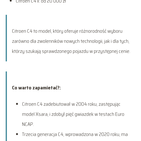
Citroen C4 II: od 20 000 zł
Citroen C4 to model, który oferuje różnorodność wyboru
zarówno dla zwolenników nowych technologii, jak i dla tych,
którzy szukają sprawdzonego pojazdu w przystępnej cenie.
Co warto zapamietać?:
Citroen C4 zadebiutował w 2004 roku, zastępując
model Xsara, i zdobył pięć gwiazdek w testach Euro
NCAP.
Trzecia generacja C4, wprowadzona w 2020 roku, ma