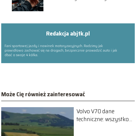
Redakcja abjtk.pl
Fani sportowej jazdy i nowinek motoryzacyjnych. Radzimy jak
prawidłowo zachować się na drogach, bezpiecznie prowadzić auto i jak
dbać o swoje 4 kółka.
Może Cię również zainteresować
Volvo V70 dane
techniczne: wszystko,
co musisz wiedzieć