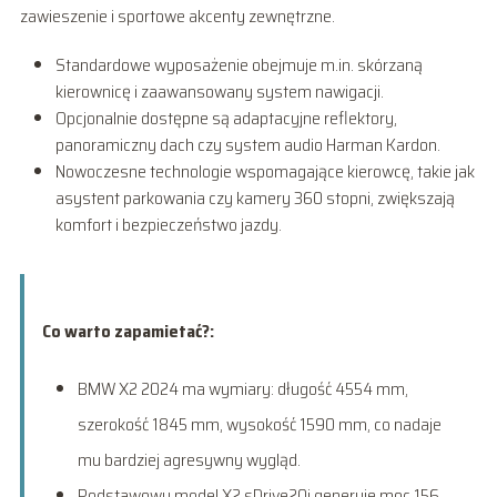
zawieszenie i sportowe akcenty zewnętrzne.
Standardowe wyposażenie obejmuje m.in. skórzaną
kierownicę i zaawansowany system nawigacji.
Opcjonalnie dostępne są adaptacyjne reflektory,
panoramiczny dach czy system audio Harman Kardon.
Nowoczesne technologie wspomagające kierowcę, takie jak
asystent parkowania czy kamery 360 stopni, zwiększają
komfort i bezpieczeństwo jazdy.
Co warto zapamietać?:
BMW X2 2024 ma wymiary: długość 4554 mm,
szerokość 1845 mm, wysokość 1590 mm, co nadaje
mu bardziej agresywny wygląd.
Podstawowy model X2 sDrive20i generuje moc 156