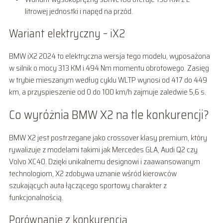
litrowej jednostki i napęd na przód.
Wariant elektryczny – iX2
BMW iX2 2024 to elektryczna wersja tego modelu, wyposażona
w silnik o mocy 313 KM i 494 Nm momentu obrotowego. Zasięg
w trybie mieszanym według cyklu WLTP wynosi od 417 do 449
km, a przyspieszenie od 0 do 100 km/h zajmuje zaledwie 5,6 s.
Co wyróżnia BMW X2 na tle konkurencji?
BMW X2 jest postrzegane jako crossover klasy premium, który
rywalizuje z modelami takimi jak Mercedes GLA, Audi Q2 czy
Volvo XC40. Dzięki unikalnemu designowi i zaawansowanym
technologiom, X2 zdobywa uznanie wśród kierowców
szukających auta łączącego sportowy charakter z
funkcjonalnością.
Porównanie z konkurencją