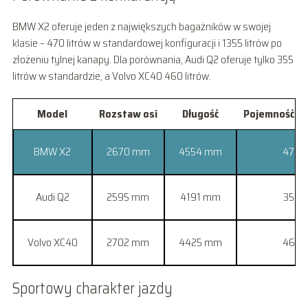
BMW X2 oferuje jeden z największych bagażników w swojej
klasie – 470 litrów w standardowej konfiguracji i 1355 litrów po
złożeniu tylnej kanapy. Dla porównania, Audi Q2 oferuje tylko 355
litrów w standardzie, a Volvo XC40 460 litrów.
Model
Rozstaw osi
Długość
Pojemność ba
BMW X2
2670 mm
4554 mm
470 l
Audi Q2
2595 mm
4191 mm
355 l
Volvo XC40
2702 mm
4425 mm
460 l
Sportowy charakter jazdy