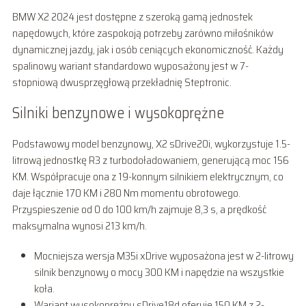
BMW X2 2024 jest dostępne z szeroką gamą jednostek
napędowych, które zaspokoją potrzeby zarówno miłośników
dynamicznej jazdy, jak i osób ceniących ekonomiczność. Każdy
spalinowy wariant standardowo wyposażony jest w 7-
stopniową dwusprzęgłową przekładnię Steptronic.
Silniki benzynowe i wysokoprężne
Podstawowy model benzynowy, X2 sDrive20i, wykorzystuje 1.5-
litrową jednostkę R3 z turbodoładowaniem, generującą moc 156
KM. Współpracuje ona z 19-konnym silnikiem elektrycznym, co
daje łącznie 170 KM i 280 Nm momentu obrotowego.
Przyspieszenie od 0 do 100 km/h zajmuje 8,3 s, a prędkość
maksymalna wynosi 213 km/h.
Mocniejsza wersja M35i xDrive wyposażona jest w 2-litrowy
silnik benzynowy o mocy 300 KM i napędzie na wszystkie
koła.
Wariant wysokoprężny sDrive18d oferuje 150 KM z 2-