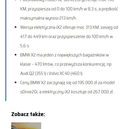
KM, przyspiesza od 0 do 100 km/h w 8,3 s, a prędkość
maksymalna wynosi 213 km/h.
Wersja elektryczna iX2 oferuje moc 313 KM, zasięg od
417 do 449 km oraz przyspieszenie do 100 km/h w
5,6 s.
BMW X2 ma jeden z największych bagażników w
klasie – 470 litrów, co przewyższa konkurencję, np.
Audi Q2 (355 l) i Volvo XC40 (460 l).
Ceny BMW X2 zaczynają się od 195 000 zł za model
sDrive20i, a elektryczny iX2 kosztuje od 267 000 zł.
Zobacz także: