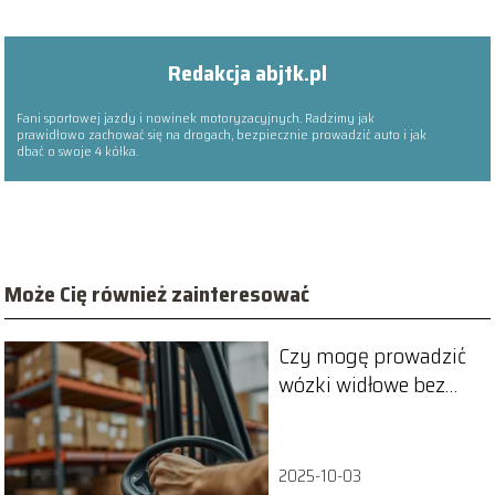
Redakcja abjtk.pl
Fani sportowej jazdy i nowinek motoryzacyjnych. Radzimy jak
prawidłowo zachować się na drogach, bezpiecznie prowadzić auto i jak
dbać o swoje 4 kółka.
Może Cię również zainteresować
Czy mogę prowadzić
wózki widłowe bez
uprawnień UDT?
2025-10-03