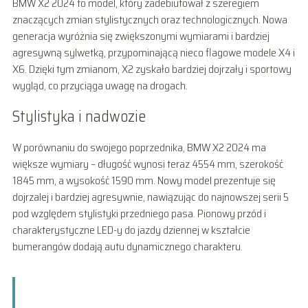
BMW X2 2024 to model, który zadebiutował z szeregiem
znaczących zmian stylistycznych oraz technologicznych. Nowa
generacja wyróżnia się zwiększonymi wymiarami i bardziej
agresywną sylwetką, przypominającą nieco flagowe modele X4 i
X6. Dzięki tym zmianom, X2 zyskało bardziej dojrzały i sportowy
wygląd, co przyciąga uwagę na drogach.
Stylistyka i nadwozie
W porównaniu do swojego poprzednika, BMW X2 2024 ma
większe wymiary – długość wynosi teraz 4554 mm, szerokość
1845 mm, a wysokość 1590 mm. Nowy model prezentuje się
dojrzalej i bardziej agresywnie, nawiązując do najnowszej serii 5
pod względem stylistyki przedniego pasa. Pionowy przód i
charakterystyczne LED-y do jazdy dziennej w kształcie
bumerangów dodają autu dynamicznego charakteru.