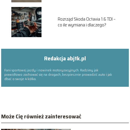
Rozrząd Skoda Octavia 1.6 TDI –
co ile wymiana i dlaczego?
Redakcja abjtk.pl
Fani sportowej jazdy i nowinek motoryzacyjnych. Radzimy jak
prawidłowo zachować się na drogach, bezpiecznie prowadzić auto i jak
dbać o swoje 4 kółka.
Może Cię również zainteresować