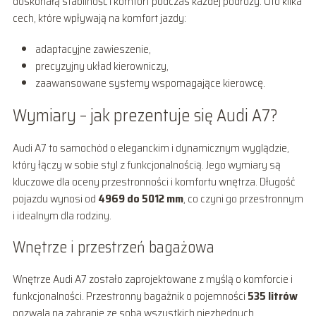
doskonałą stabilność i komfort podczas każdej podróży. Oto kilka
cech, które wpływają na komfort jazdy:
adaptacyjne zawieszenie,
precyzyjny układ kierowniczy,
zaawansowane systemy wspomagające kierowcę.
Wymiary – jak prezentuje się Audi A7?
Audi A7 to samochód o eleganckim i dynamicznym wyglądzie,
który łączy w sobie styl z funkcjonalnością. Jego wymiary są
kluczowe dla oceny przestronności i komfortu wnętrza. Długość
pojazdu wynosi od
4969 do 5012 mm
, co czyni go przestronnym
i idealnym dla rodziny.
Wnętrze i przestrzeń bagażowa
Wnętrze Audi A7 zostało zaprojektowane z myślą o komforcie i
funkcjonalności. Przestronny bagażnik o pojemności
535 litrów
pozwala na zabranie ze sobą wszystkich niezbędnych