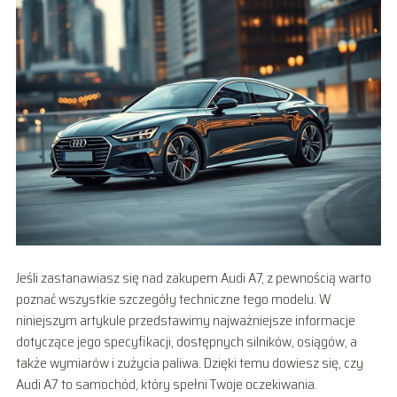
Jeśli zastanawiasz się nad zakupem Audi A7, z pewnością warto
poznać wszystkie szczegóły techniczne tego modelu. W
niniejszym artykule przedstawimy najważniejsze informacje
dotyczące jego specyfikacji, dostępnych silników, osiągów, a
także wymiarów i zużycia paliwa. Dzięki temu dowiesz się, czy
Audi A7 to samochód, który spełni Twoje oczekiwania.