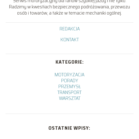
Serwis motoryzacyjny dla fanów szybkiej jazdy i nie tylko.
Radzimy w kwestiach bezpiecznego podróżowania, przewozu
osób i towarów, a także w temacie mechaniki ogólnej.
REDAKCJA
KONTAKT
KATEGORIE:
MOTORYZACJA
PORADY
PRZEMYSŁ
TRANSPORT
WARSZTAT
OSTATNIE WPISY: