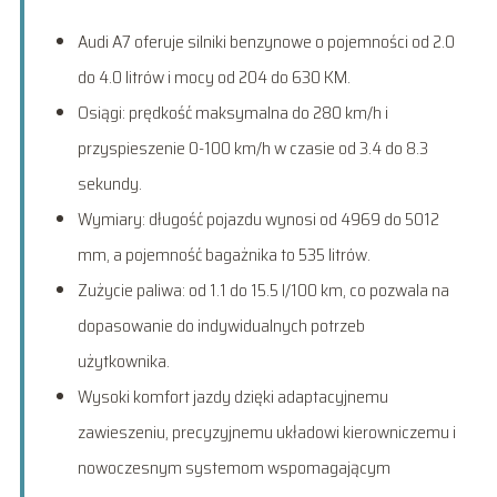
Audi A7 oferuje silniki benzynowe o pojemności od 2.0
do 4.0 litrów i mocy od 204 do 630 KM.
Osiągi: prędkość maksymalna do 280 km/h i
przyspieszenie 0-100 km/h w czasie od 3.4 do 8.3
sekundy.
Wymiary: długość pojazdu wynosi od 4969 do 5012
mm, a pojemność bagażnika to 535 litrów.
Zużycie paliwa: od 1.1 do 15.5 l/100 km, co pozwala na
dopasowanie do indywidualnych potrzeb
użytkownika.
Wysoki komfort jazdy dzięki adaptacyjnemu
zawieszeniu, precyzyjnemu układowi kierowniczemu i
nowoczesnym systemom wspomagającym