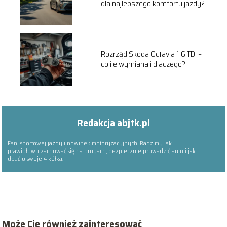
dla najlepszego komfortu jazdy?
Rozrząd Skoda Octavia 1.6 TDI –
co ile wymiana i dlaczego?
Redakcja abjtk.pl
Fani sportowej jazdy i nowinek motoryzacyjnych. Radzimy jak
prawidłowo zachować się na drogach, bezpiecznie prowadzić auto i jak
dbać o swoje 4 kółka.
Może Cię również zainteresować