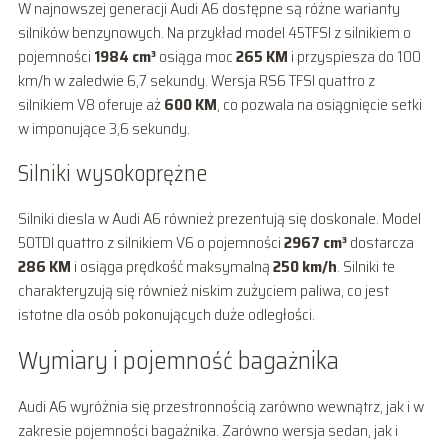
W najnowszej generacji Audi A6 dostępne są różne warianty
silników benzynowych. Na przykład model 45TFSI z silnikiem o
pojemności
1984 cm³
osiąga moc
265 KM
i przyspiesza do 100
km/h w zaledwie 6,7 sekundy. Wersja RS6 TFSI quattro z
silnikiem V8 oferuje aż
600 KM
, co pozwala na osiągnięcie setki
w imponujące 3,6 sekundy.
Silniki wysokoprężne
Silniki diesla w Audi A6 również prezentują się doskonale. Model
50TDI quattro z silnikiem V6 o pojemności
2967 cm³
dostarcza
286 KM
i osiąga prędkość maksymalną
250 km/h
. Silniki te
charakteryzują się również niskim zużyciem paliwa, co jest
istotne dla osób pokonujących duże odległości.
Wymiary i pojemność bagażnika
Audi A6 wyróżnia się przestronnością zarówno wewnątrz, jak i w
zakresie pojemności bagażnika. Zarówno wersja sedan, jak i