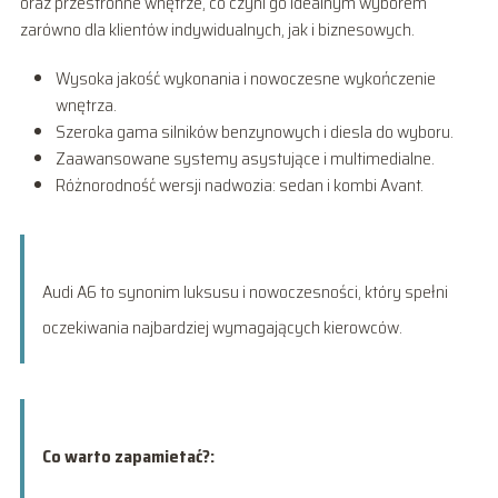
oraz przestronne wnętrze, co czyni go idealnym wyborem
zarówno dla klientów indywidualnych, jak i biznesowych.
Wysoka jakość wykonania i nowoczesne wykończenie
wnętrza.
Szeroka gama silników benzynowych i diesla do wyboru.
Zaawansowane systemy asystujące i multimedialne.
Różnorodność wersji nadwozia: sedan i kombi Avant.
Audi A6 to synonim luksusu i nowoczesności, który spełni
oczekiwania najbardziej wymagających kierowców.
Co warto zapamietać?: