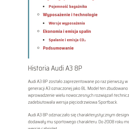
Pojemność bagażnika
Wyposażenie i technologie
Wersje wyposażenia
Ekonomia i emisja spalin
Spalanie i emisja CO₂
Podsumowanie
Historia Audi A3 8P
Audi A3 8P zostało zaprezentowane po raz pierwszy w 
generacji A3 oznaczonej jako 8L. Model ten zbudowano
wprowadzenie wielu nowoczesnych rozwiązań techniczn
zadebiutowała wersja pięciodrzwiowa Sportback.
Audi A3 8P odznaczało się charakterystycznym designe
dodawały mu sportowego charakteru. Do 2008 roku model
wersję cabriolet.