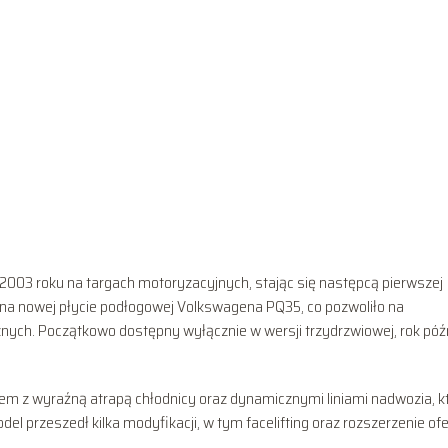
2003 roku na targach motoryzacyjnych, stając się następcą pierwszej
 na nowej płycie podłogowej Volkswagena PQ35, co pozwoliło na
ych. Początkowo dostępny wyłącznie w wersji trzydrzwiowej, rok późn
m z wyraźną atrapą chłodnicy oraz dynamicznymi liniami nadwozia, k
 przeszedł kilka modyfikacji, w tym facelifting oraz rozszerzenie ofe