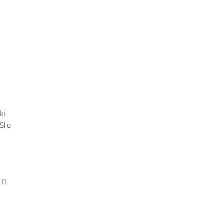
m
ki
SI o
.0