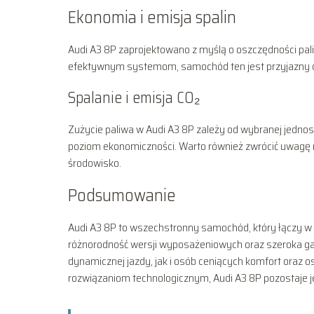
Ekonomia i emisja spalin
Audi A3 8P zaprojektowano z myślą o oszczędności pal
efektywnym systemom, samochód ten jest przyjazny dla
Spalanie i emisja CO₂
Zużycie paliwa w Audi A3 8P zależy od wybranej jedno
poziom ekonomiczności. Warto również zwrócić uwagę na 
środowisko.
Podsumowanie
Audi A3 8P to wszechstronny samochód, który łączy w 
różnorodność wersji wyposażeniowych oraz szeroka gam
dynamicznej jazdy, jak i osób ceniących komfort oraz 
rozwiązaniom technologicznym, Audi A3 8P pozostaje 