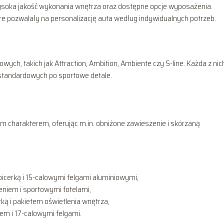
ysoka jakość wykonania wnętrza oraz dostępne opcje wyposażenia.
e pozwalały na personalizację auta według indywidualnych potrzeb.
ych, takich jak Attraction, Ambition, Ambiente czy S-line. Każda z nic
 standardowych po sportowe detale.
m charakterem, oferując m.in. obniżone zawieszenie i skórzaną
icerką i 15-calowymi felgami aluminiowymi,
niem i sportowymi fotelami,
ą i pakietem oświetlenia wnętrza,
em i 17-calowymi felgami.