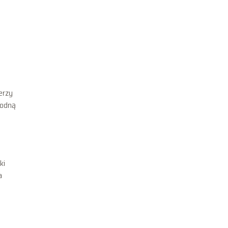
erzy
godną
ki
a