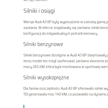
Silniki i osiągi
Wersje Audi A3 8P były wyposażone w szeroką gamę j
zasilania. W ofercie znajdowały się zarówno silniki be
konfiguracji do indywidualnych potrzeb kierowcy.
Silniki benzynowe
Silniki benzynowe dostępne w Audi A3 8P obejmowały poj
temu model ten mógł zaoferować zarówno ekonomiczną ja
mocy 265 KM, która była montowana w sportowej wersj
Silniki wysokoprężne
Dla fanów oszczędności Audi A3 8P oferowało silniki wy
TDI generowała moc 140 KM, co pozwalało na dynamicz