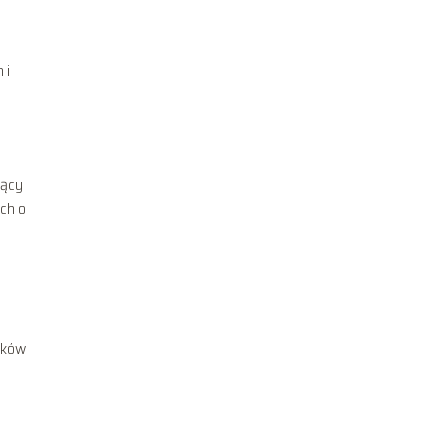
 i
jący
ych o
ików