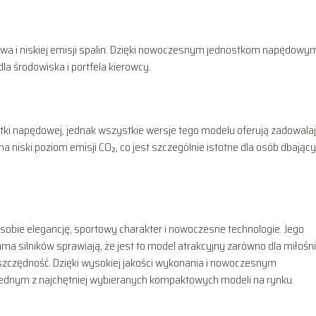
iwa i niskiej emisji spalin. Dzięki nowoczesnym jednostkom napędowym
 środowiska i portfela kierowcy.
stki napędowej, jednak wszystkie wersje tego modelu oferują zadowala
niski poziom emisji CO₂, co jest szczególnie istotne dla osób dbając
sobie elegancję, sportowy charakter i nowoczesne technologie. Jego
a silników sprawiają, że jest to model atrakcyjny zarówno dla miłośn
oszczędność. Dzięki wysokiej jakości wykonania i nowoczesnym
jednym z najchętniej wybieranych kompaktowych modeli na rynku.