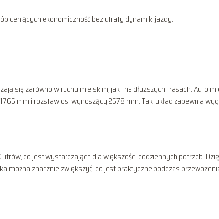
 osób ceniących ekonomiczność bez utraty dynamiki jazdy.
ją się zarówno w ruchu miejskim, jak i na dłuższych trasach. Auto mi
 1765 mm i rozstaw osi wynoszący 2578 mm. Taki układ zapewnia wy
itrów, co jest wystarczające dla większości codziennych potrzeb. Dzię
ika można znacznie zwiększyć, co jest praktyczne podczas przewożeni