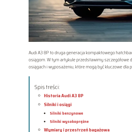
Audi A3 8P to druga generacja kompaktowego hatchback
osiągom. W tym artykule przedstawimy szczegółowe da
osiągach i wyposażeniu, które mogą być kluczowe dla
Spis treści:
Historia Audi A3 8P
Silniki i osiągi
Silniki benzynowe
Silniki wysokoprężne
Wymiary i przestrzeń bagażowa