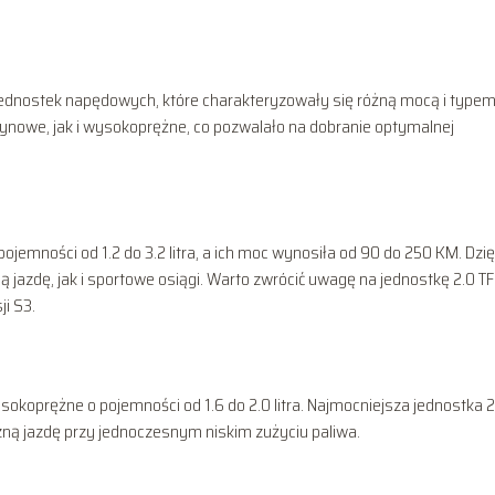
ednostek napędowych, które charakteryzowały się różną mocą i type
nzynowe, jak i wysokoprężne, co pozwalało na dobranie optymalnej
emności od 1.2 do 3.2 litra, a ich moc wynosiła od 90 do 250 KM. Dzię
zdę, jak i sportowe osiągi. Warto zwrócić uwagę na jednostkę 2.0 TF
i S3.
sokoprężne o pojemności od 1.6 do 2.0 litra. Najmocniejsza jednostka 2
ną jazdę przy jednoczesnym niskim zużyciu paliwa.