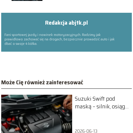
Redakcja abjtk.pl
Fani sportowej jazdy i nowinek motoryzacyjnych. Radzimy jak
prawidłowo zachować się na drogach, bezpiecznie prowadzić auto i jak
dbać o swoje 4 kółka.
Może Cię również zainteresować
Suzuki Swift pod
maską – silnik, osiągi,
technologia
2026-06-13