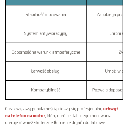
Stabilność mocowania
Zapobiega przemi
System antywibracyjny
Chroni ap
Odporność na warunki atmosferyczne
Zwię
Łatwość obsługi
Umożliwia s
Kompatybilność
Pozwala dopasować
Coraz większą popularnością cieszy się profesjonalny
uchwyt
na telefon na motor
, który oprócz stabilnego mocowania
oferuje również skuteczne tłumienie drgań i dodatkowe