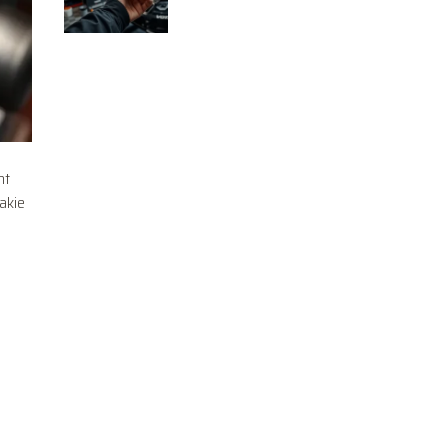
dlaczego?
nt
akie