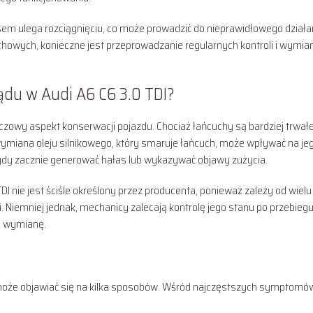
em ulega rozciągnięciu, co może prowadzić do nieprawidłowego działa
chowych, konieczne jest przeprowadzanie regularnych kontroli i wymia
ądu w Audi A6 C6 3.0 TDI?
czowy aspekt konserwacji pojazdu. Chociaż łańcuchy są bardziej trwałe
 wymiana oleju silnikowego, który smaruje łańcuch, może wpływać na je
gdy zacznie generować hałas lub wykazywać objawy zużycia.
I nie jest ściśle określony przez producenta, ponieważ zależy od wielu
ji. Niemniej jednak, mechanicy zalecają kontrolę jego stanu po przebieg
ą wymianę.
I może objawiać się na kilka sposobów. Wśród najczęstszych symptomó