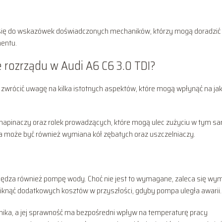
 się do wskazówek doświadczonych mechaników, którzy mogą doradzić
entu.
 rozrządu w Audi A6 C6 3.0 TDI?
zwrócić uwagę na kilka istotnych aspektów, które mogą wpłynąć na jak
napinaczy oraz rolek prowadzących, które mogą ulec zużyciu w tym 
na może być również wymiana kół zębatych oraz uszczelniaczy.
pędza również pompę wody. Choć nie jest to wymagane, zaleca się wy
knąć dodatkowych kosztów w przyszłości, gdyby pompa uległa awarii.
lnika, a jej sprawność ma bezpośredni wpływ na temperaturę pracy