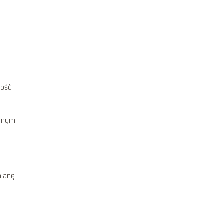
ość i
samym
mianę