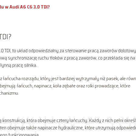
u w Audi A6 C6 3.0 TDI?
TDI?
0 TDI, to układ odpowiedzialny za sterowanie pracą zaworów dolotowy
iwą synchronizację ruchu tłoków z pracą zaworów, co przekłada się na
ynną pracę silnika.
z łańcucha rozrządu, który jest bardziej wytrzymały niż pasek, ale równ
jmują: łańcuch, napinacz, koła zębate oraz rolki prowadzące, które
echanizmu.
 konstrukcją, która obejmuje cztery łańcuchy. Każdy z nich pełni okreś
 ten obejmuje także napinacze hydrauliczne, które utrzymują odpowied
wego funkcjonowania.