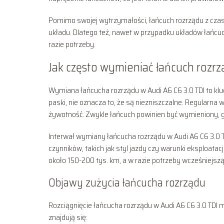
Pomimo swojej wytrzymałości, łańcuch rozrządu z czas
układu. Dlatego też, nawet w przypadku układów łańcu
razie potrzeby.
Jak często wymieniać łańcuch rozrz
Wymiana łańcucha rozrządu w Audi A6 C6 3.0 TDI to klu
paski, nie oznacza to, że są niezniszczalne. Regularna
żywotność. Zwykle łańcuch powinien być wymieniony, 
Interwał wymiany łańcucha rozrządu w Audi A6 C6 3.0 TD
czynników, takich jak styl jazdy czy warunki eksploatac
około 150-200 tys. km, a w razie potrzeby wcześniejsz
Objawy zużycia łańcucha rozrządu
Rozciągnięcie łańcucha rozrządu w Audi A6 C6 3.0 TD
znajdują się: