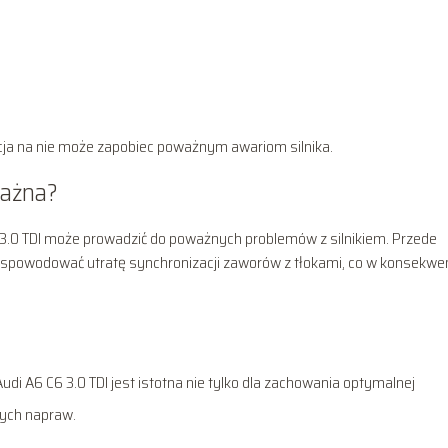
cja na nie może zapobiec poważnym awariom silnika.
ważna?
3.0 TDI może prowadzić do poważnych problemów z silnikiem. Przede
 spowodować utratę synchronizacji zaworów z tłokami, co w konsekwen
di A6 C6 3.0 TDI jest istotna nie tylko dla zachowania optymalnej
nych napraw.