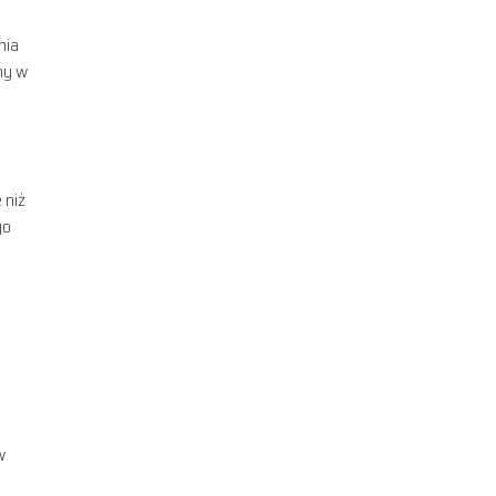
nia
ny w
 niż
go
u
w