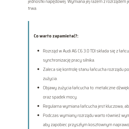
jednostki napędowej. Wymiana jej razem z rozrządem j
trwa.
Co warto zapamietać?:
Rozrząd w Audi A6 C6 3.0 TDI składa się z łańc
synchronizację pracy silnika.
Zaleca się kontrolę stanu łańcucha rozrządu 
zużycia.
Objawy zużycia łańcucha to: metaliczne dźwięki
oraz spadek mocy.
Regularna wymiana łańcucha jest kluczowa, aby 
Podczas wymiany rozrządu warto również wym
aby zapobiec przyszłym kosztownym napraw