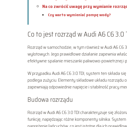
Na co zwrócić uwagę przy wymianie rozrząd
Czy warto wymieniać pompę wody?
Co to jest rozrząd w Audi A6 C6 3.0 
Rozrząd w samochodzie, w tym również w Audi A6 C6 3.
wylotowych. Jego prawidłowe działanie zapewnia właśc
efektywne spalanie mieszanki paliwowo-powietrznej i pł
W przypadku Audi A6 C6 3.0 TDI, system ten składa się 
podlega zużyciu. Elementy składowe układu rozrządu obe
zapewniają odpowiednie napięcie i stabilność pracy m
Budowa rozrządu
Rozrząd w Audi A6 C6 3.0 TDI charakteryzuje się złożoną
funkcję, napędzając różne komponenty silnika. System
naprężenie łańcuchów, co jest istotne dla ich prawidło