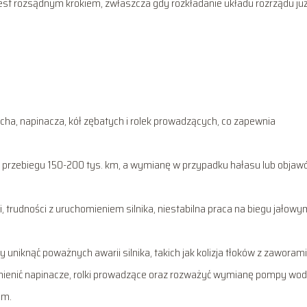
est rozsądnym krokiem, zwłaszcza gdy rozkładanie układu rozrządu ju
ucha, napinacza, kół zębatych i rolek prowadzących, co zapewnia
po przebiegu 150-200 tys. km, a wymianę w przypadku hałasu lub obja
, trudności z uruchomieniem silnika, niestabilna praca na biegu jałowy
uniknąć poważnych awarii silnika, takich jak kolizja tłoków z zaworami
ienić napinacze, rolki prowadzące oraz rozważyć wymianę pompy wod
om.