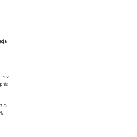
y
cja
przez
opnia
kres
wy.