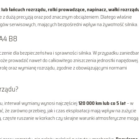
 lub łańcuch rozrządu, rolki prowadzące, napinacz, wałki rozrząd
uje z dużą precyzją oraz pod znacznym obciążeniem. Dlatego właśnie
egów serwisowych, mających bezpośredni wpływ na żywotność silnika.
 A4 B8
enie dla bezpieczeństwa i sprawności silnika. W przypadku zaniedba
oże prowadzić nawet do całkowitego zniszczenia jednostki napędowej.
trolę oraz wymianę rozrządu, zgodnie z obowiązującymi normami
zrządu?
u, interwał wymiany wynosi najczęściej
120 000 km lub co 5 lat
– w
ć, że zarówno przebieg, jak i czas eksploatacji mają wpływ na zużycie
zdy, częste ruszanie w korkach czy skrajne warunki atmosferyczne mogą