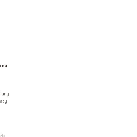
h na
miany
racy
du.