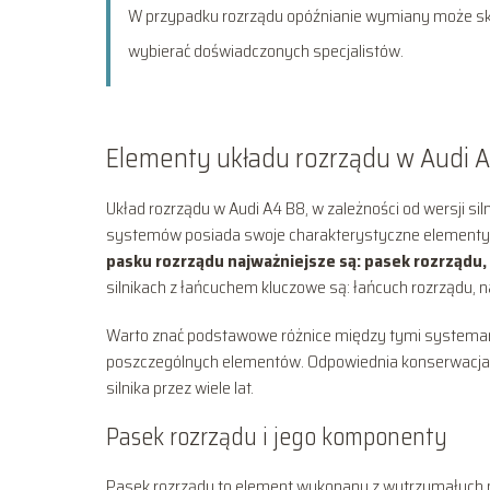
W przypadku rozrządu opóźnianie wymiany może sku
wybierać doświadczonych specjalistów.
Elementy układu rozrządu w Audi 
Układ rozrządu w Audi A4 B8, w zależności od wersji sil
systemów posiada swoje charakterystyczne elementy 
pasku rozrządu najważniejsze są: pasek rozrządu,
silnikach z łańcuchem kluczowe są: łańcuch rozrządu, 
Warto znać podstawowe różnice między tymi systemami
poszczególnych elementów. Odpowiednia konserwacja i 
silnika przez wiele lat.
Pasek rozrządu i jego komponenty
Pasek rozrządu to element wykonany z wytrzymałych m