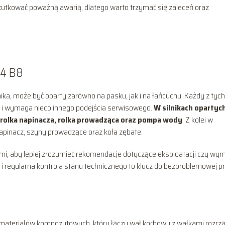
tkować poważną awarią, dlatego warto trzymać się zaleceń oraz
A4 B8
nika, może być oparty zarówno na pasku, jak i na łańcuchu. Każdy z tych
i wymaga nieco innego podejścia serwisowego.
W silnikach opartyc
 rolka napinacza, rolka prowadząca oraz pompa wody
. Z kolei w
napinacz, szyny prowadzące oraz koła zębate.
, aby lepiej zrozumieć rekomendacje dotyczące eksploatacji czy wy
regularna kontrola stanu technicznego to klucz do bezproblemowej p
ateriałów kompozytowych, który łączy wał korbowy z wałkami rozrzą