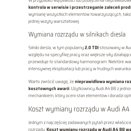
W przypadku wątpliwości lub podejrzenia nieprawidłowe
kontrola w serwisie i przestrzeganie zaleceń pro
wymianę wszystkich elementów towarzyszących, takic
jednej wizyty warsztatowej.
Wymiana rozrządu w silnikach diesla
Silniki diesla, w tym popularny
2.0 TDI
stosowany w Aud
względu na specyfikę pracy oraz większe siły działając
przewiduje to standardowy harmonogram. Niektóre war
intensywnej eksploatacji lub pracy w trudnych warunka
Warto zwrócić uwagę, że
nieprawidłowa wymiana rozr
kosztownych awarii
. Użytkownicy Audi A4 B8 z jedno
mechanikiem, który oceni stan elementów i doradzi 
Koszt wymiany rozrządu w Audi A4
Jednym z najczęściej zadawanych pytań przez właścici
rozrządu.
Koszt wymiany rozrządu w Audi A4 B8 wah