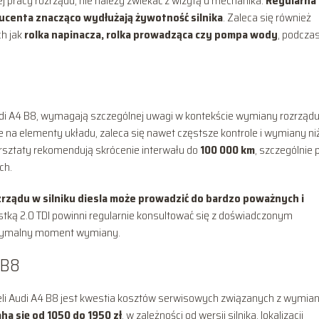
j pracy rozrządu, nie należy zwlekać z wizytą u mechanika.
Regularna
ducenta znacząco wydłużają żywotność silnika
. Zaleca się również
h jak
rolka napinacza, rolka prowadząca czy pompa wody
, podcza
i A4 B8, wymagają szczególnej uwagi w kontekście wymiany rozrządu
e na elementy układu, zaleca się nawet częstsze kontrole i wymiany ni
sztaty rekomendują skrócenie interwału do
100 000 km
, szczególnie 
ch.
ządu w silniku diesla może prowadzić do bardzo poważnych i
stką 2.0 TDI powinni regularnie konsultować się z doświadczonym
optymalny moment wymiany.
 B8
eli Audi A4 B8 jest kwestia kosztów serwisowych związanych z wymia
a się od 1050 do 1950 zł
, w zależności od wersji silnika, lokalizacji