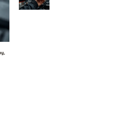
dlaczego?
ny,