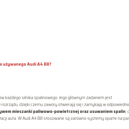
em używanego Audi A4 B8?
ów każdego silnika spalinowego. Jego głównym zadaniem jest
ozrządu, dzięki czemu zawory otwierają się i zamykają w odpowiedni
ływem mieszanki paliwowo-powietrznej oraz usuwaniem spalin
, 
tacji auta. W Audi A4 B8 stosowane są zarówno systemy oparte na pa