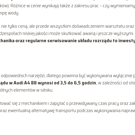
ików). Różnice w cenie wynikają także z zakresu prac – czy wymieniam
ompę wody.
ę nie tylko ceną, ale przede wszystkim doświadczeniem warsztatu oraz
zespołach niskiej jakości może skutkować awarią i jeszcze wyższymi
anika oraz regularne serwisowanie układu rozrządu to inwesty
 odpowiednich narzędzi, dlatego powinna być wykonywana wyłącznie 
ądu w Audi A4 B8 wynosi od 3,5 do 6,5 godzin
, w zależności od st
ólnych elementów w silniku.
wać się z mechanikiem i zapytać o przewidywany czas pracy oraz za
s oraz ewentualną alternatywę transportu podczas wykonywania napra