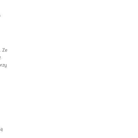
s
. Ze
ż
przy
ną