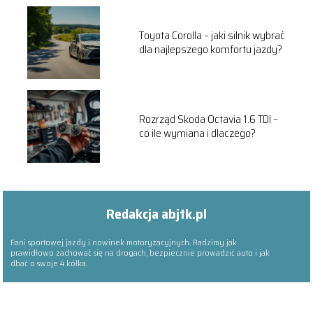
Toyota Corolla – jaki silnik wybrać
dla najlepszego komfortu jazdy?
Rozrząd Skoda Octavia 1.6 TDI –
co ile wymiana i dlaczego?
Redakcja abjtk.pl
Fani sportowej jazdy i nowinek motoryzacyjnych. Radzimy jak
prawidłowo zachować się na drogach, bezpiecznie prowadzić auto i jak
dbać o swoje 4 kółka.