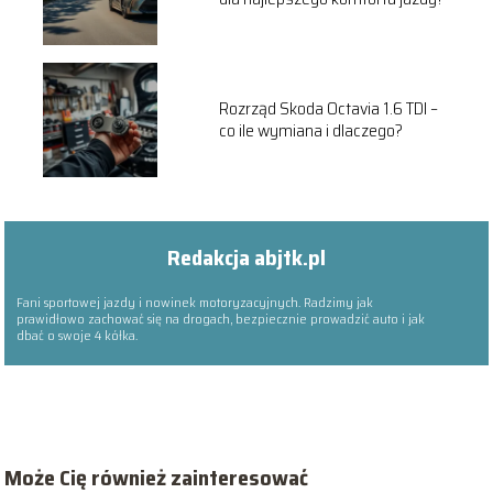
Rozrząd Skoda Octavia 1.6 TDI –
co ile wymiana i dlaczego?
Redakcja abjtk.pl
Fani sportowej jazdy i nowinek motoryzacyjnych. Radzimy jak
prawidłowo zachować się na drogach, bezpiecznie prowadzić auto i jak
dbać o swoje 4 kółka.
Może Cię również zainteresować