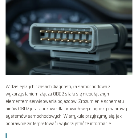
W dzisiejszych czasach diagnostyka samochodowa z
wykorzystaniem złącza OBD2 stała się nieodłącznym
elementem serwisowania pojazdów. Zrozumienie schematu
pinów OBD2 jest kluczowe dla prawidłowej diagnozy i naprawy
systemów samochodowych. W artykule przyjrzymy się, jak
poprawnie zinterpretować i wykorzystać te informacje.