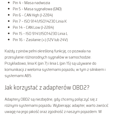
Pin 4 – Masa nadwozia
Pin 5 – Masa sygnałowa (GND)
Pin 6 – CAN High (J-2284)
Pin 7 – ISO 9141/ISO14230 Linia K
Pin 14 – CAN Low (J-2284)
Pin 15 – ISO 9141/ISO14230 Linia L
Pin 16 – Zasilanie (+) (12V lub 24V)
Każdy z pinów pełni określoną funkcję, co pozwala na
przesyłanie różnorodnych sygnałów w samochodzie.
Przykładowo, linia K (pin 7) i linia L (pin 15) są używane do
komunikacji z wieloma systemami pojazdu, w tym z silnikiem i
systemami ABS.
Jak korzystać z adapterów OBD2?
Adaptery OBD2 są niezbędne, gdy chcemy połączyć się z
różnymi systemami pojazdu. Wybierając adapter, warto zwrócić
uwagę na jego jakość oraz zgodność z naszym pojazdem. W