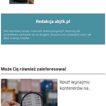
Redakcja abjtk.pl
Fani sportowej jazdy i nowinek motoryzacyjnych. Radzimy jak
prawidłowo zachować się na drogach, bezpiecznie prowadzić auto i jak
dbać o swoje 4 kółka.
Może Cię również zainteresować
Koszt wynajmu
kontenerów na
odpady budowlane –
analiza propozycji