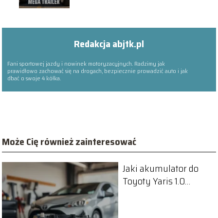
Redakcja abjtk.pl
Fani sportowej jazdy i nowinek motoryzacyjnych. Radzimy jak
prawidłowo zachować się na drogach, bezpiecznie prowadzić auto i jak
dbać o swoje 4 kółka.
Może Cię również zainteresować
Jaki akumulator do
Toyoty Yaris 1.0
benzyna wybrać?
Przewodnik