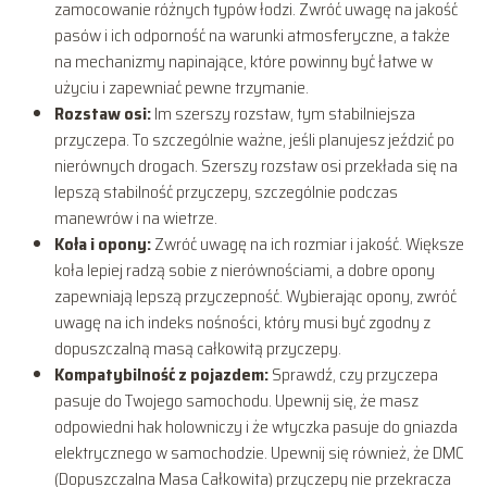
zamocowanie różnych typów łodzi. Zwróć uwagę na jakość
pasów i ich odporność na warunki atmosferyczne, a także
na mechanizmy napinające, które powinny być łatwe w
użyciu i zapewniać pewne trzymanie.
Rozstaw osi:
Im szerszy rozstaw, tym stabilniejsza
przyczepa. To szczególnie ważne, jeśli planujesz jeździć po
nierównych drogach. Szerszy rozstaw osi przekłada się na
lepszą stabilność przyczepy, szczególnie podczas
manewrów i na wietrze.
Koła i opony:
Zwróć uwagę na ich rozmiar i jakość. Większe
koła lepiej radzą sobie z nierównościami, a dobre opony
zapewniają lepszą przyczepność. Wybierając opony, zwróć
uwagę na ich indeks nośności, który musi być zgodny z
dopuszczalną masą całkowitą przyczepy.
Kompatybilność z pojazdem:
Sprawdź, czy przyczepa
pasuje do Twojego samochodu. Upewnij się, że masz
odpowiedni hak holowniczy i że wtyczka pasuje do gniazda
elektrycznego w samochodzie. Upewnij się również, że DMC
(Dopuszczalna Masa Całkowita) przyczepy nie przekracza