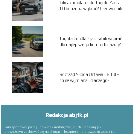
Jaki akumulator do Toyoty Yaris
1.0 benzyna wybrać? Przewodnik
Toyota Corolla – jaki silnik wybrać
dla najlepszego komfortu jazdy?
Rozrząd Skoda Octavia 1.6 TDI –
co ile wymiana i dlaczego?
Redakcja abjtk.pl
Fani sportowej jazdy i nowinek motoryzacyjnych. Radzimy jak
prawidłowo zachować się na drogach, bezpiecznie prowadzić auto i jak