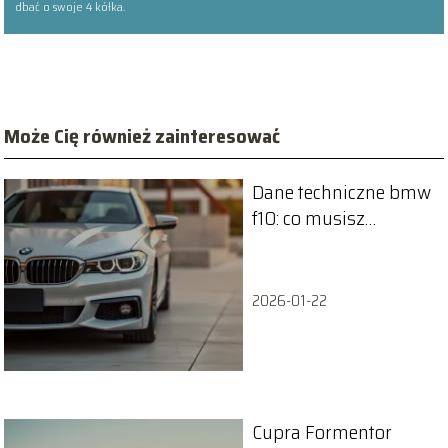
dbać o swoje 4 kółka.
Może Cię również zainteresować
Dane techniczne bmw
f10: co musisz
wiedzieć o tej
limuzynie?
2026-01-22
Cupra Formentor