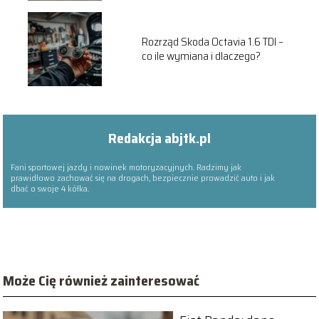
Rozrząd Skoda Octavia 1.6 TDI –
co ile wymiana i dlaczego?
Redakcja abjtk.pl
Fani sportowej jazdy i nowinek motoryzacyjnych. Radzimy jak
prawidłowo zachować się na drogach, bezpiecznie prowadzić auto i jak
dbać o swoje 4 kółka.
Może Cię również zainteresować