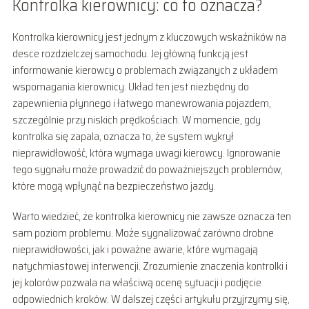
Kontrolka kierownicy: co to oznacza?
Kontrolka kierownicy jest jednym z kluczowych wskaźników na
desce rozdzielczej samochodu. Jej główną funkcją jest
informowanie kierowcy o problemach związanych z układem
wspomagania kierownicy. Układ ten jest niezbędny do
zapewnienia płynnego i łatwego manewrowania pojazdem,
szczególnie przy niskich prędkościach. W momencie, gdy
kontrolka się zapala, oznacza to, że system wykrył
nieprawidłowość, która wymaga uwagi kierowcy. Ignorowanie
tego sygnału może prowadzić do poważniejszych problemów,
które mogą wpłynąć na bezpieczeństwo jazdy.
Warto wiedzieć, że kontrolka kierownicy nie zawsze oznacza ten
sam poziom problemu. Może sygnalizować zarówno drobne
nieprawidłowości, jak i poważne awarie, które wymagają
natychmiastowej interwencji. Zrozumienie znaczenia kontrolki i
jej kolorów pozwala na właściwą ocenę sytuacji i podjęcie
odpowiednich kroków. W dalszej części artykułu przyjrzymy się,