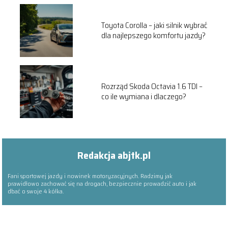
Toyota Corolla – jaki silnik wybrać
dla najlepszego komfortu jazdy?
Rozrząd Skoda Octavia 1.6 TDI –
co ile wymiana i dlaczego?
Redakcja abjtk.pl
Fani sportowej jazdy i nowinek motoryzacyjnych. Radzimy jak
prawidłowo zachować się na drogach, bezpiecznie prowadzić auto i jak
dbać o swoje 4 kółka.