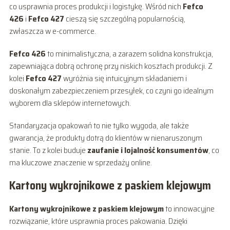
co usprawnia proces produkcji i logistykę. Wśród nich
Fefco
426
i
Fefco 427
cieszą się szczególną popularnością,
zwłaszcza w e-commerce.
Fefco 426
to minimalistyczna, a zarazem solidna konstrukcja,
zapewniająca dobrą ochronę przy niskich kosztach produkcji. Z
kolei
Fefco 427
wyróżnia się intuicyjnym składaniem i
doskonałym zabezpieczeniem przesyłek, co czyni go idealnym
wyborem dla sklepów internetowych.
Standaryzacja opakowań to nie tylko wygoda, ale także
gwarancja, że produkty dotrą do klientów w nienaruszonym
stanie. To z kolei buduje
zaufanie i lojalność konsumentów
, co
ma kluczowe znaczenie w sprzedaży online.
Kartony wykrojnikowe z paskiem klejowym
Kartony wykrojnikowe z paskiem klejowym
to innowacyjne
rozwiązanie, które usprawnia proces pakowania. Dzięki