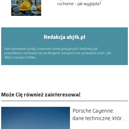
ruchome – jak wygląda?
Redakcja abjtk.pl
Fani sportowej jazdy i nowinek motoryzacyjnych. Radzimy jak
prawidłowo zachować się na drogach, bezpiecznie prowadzić auto i jak
dbać o swoje 4 kółka.
Może Cię również zainteresować
Porsche Cayenne:
dane techniczne, które
musisz znać